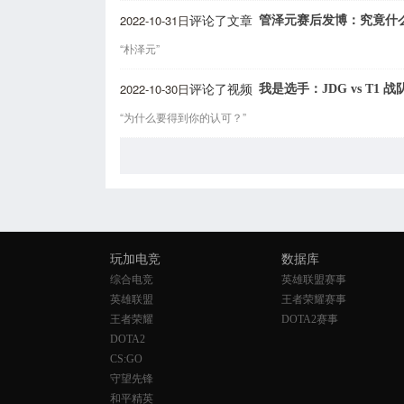
2022-10-31日
管泽元赛后发博：究竟什
评论了文章
“朴泽元”
2022-10-30日
我是选手：JDG vs T1 
评论了视频
“为什么要得到你的认可？”
玩加电竞
数据库
综合电竞
英雄联盟赛事
英雄联盟
王者荣耀赛事
王者荣耀
DOTA2赛事
DOTA2
CS:GO
守望先锋
和平精英