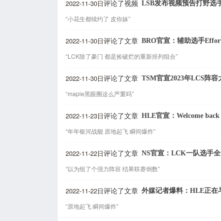
2022-11-30日
LSB发布视频预告打野选
评论了视频
“小花生都续约了 皮你妹”
2022-11-30日
BRO官宣：辅助选手Effor
评论了文章
“LCK除了豪门 都是捡破烂的重新排列组合”
2022-11-30日
TSM官宣2023年LCS阵
评论了文章
“maple黑眼圈这么严重吗”
2022-11-23日
HLE官宣：Welcome back '
评论了文章
“年年银河战舰 原地起飞 瞬间爆炸”
2022-11-22日
NS官宣：LCK一队选手
评论了文章
“以为组了个强力阵容 结果联赛倒数”
2022-11-22日
外媒记者爆料：HLE正
评论了文章
“原地起飞 瞬间爆炸”