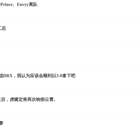
Prince、Envyy离队
汇总
战DRX，我认为应该会顺利以3:0拿下吧
冬过后，虎啸定将再次响彻云霄。
赛