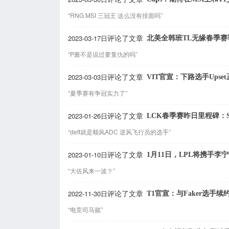
“RNG MSI 三冠王 这么没有排面吗”
2023-03-17日
北美全韩班TL无缘春季赛
评论了文章
“P酱不是说过要复仇的吗”
2023-03-03日
VIT官宣：下路选手Upse
评论了文章
“夏季赛有争冠实力了”
2023-01-26日
LCK春季赛昨日里程碑：Sho
评论了文章
“deft就是顺风ADC 逆风飞行员的选手”
2023-01-10日
1月11日，LPL将携手李
评论了文章
“大佐风来一波？”
2022-11-30日
T1官宣：与Faker选手续
评论了文章
“电竞司马懿”