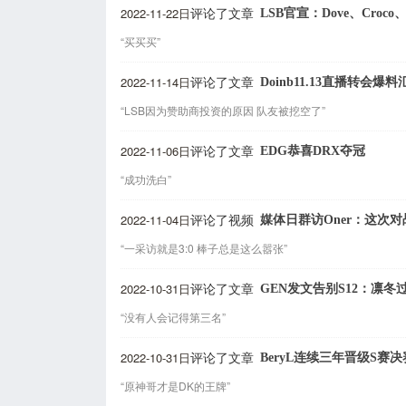
2022-11-22日
LSB官宣：Dove、Croco、
评论了文章
“买买买”
2022-11-14日
Doinb11.13直播转会爆料
评论了文章
“LSB因为赞助商投资的原因 队友被挖空了”
2022-11-06日
EDG恭喜DRX夺冠
评论了文章
“成功洗白”
2022-11-04日
媒体日群访Oner：这次对
评论了视频
“一采访就是3:0 棒子总是这么嚣张”
2022-10-31日
GEN发文告别S12：凛
评论了文章
“没有人会记得第三名”
2022-10-31日
BeryL连续三年晋级S赛决
评论了文章
“原神哥才是DK的王牌”