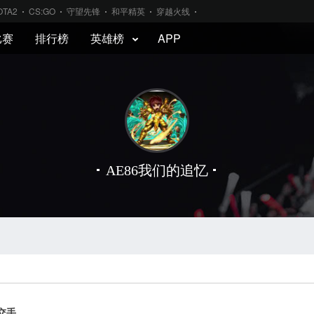
OTA2
CS:GO
守望先锋
和平精英
穿越火线
比赛
排行榜
英雄榜
APP
AE86我们的追忆
1交手