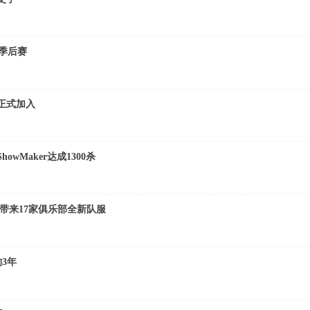
季后赛
t正式加入
wMaker达成1300杀
宁带来17家俱乐部全新队服
约3年