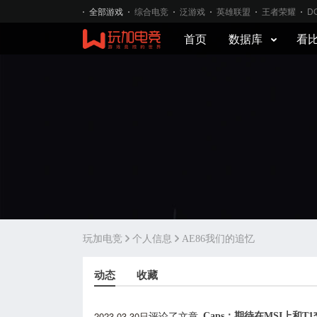
全部游戏
综合电竞
泛游戏
英雄联盟
王者荣耀
D
首页
数据库
看
玩加电竞
个人信息
AE86我们的追忆
动态
收藏
2023-03-30日
Caps：期待在MSI上和T
评论了文章