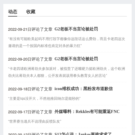
动态
收藏
2022-09-21日
G2老板不当言论被处罚
评论了文章
“有没有可能欧美起码不用打段字都像你这段话这么费劲，而且卡老四这次
邀请的是一个按国内标准也肯定封杀的暴力狂”
2022-09-20日
G2老板不当言论被处罚
评论了文章
“卡老四请欧洲蒋劲夫参加派对，被指责了还嘴硬力挺欧洲劲夫，这个欧洲
劲夫比蒋劲夫本人都狠，公开发表就该用拳头教育女人的言论”
2022-09-18日
icon维权成功：黑粉发布道歉信
评论了文章
“主要是lqs没开大，不然他推回纳尔是能秒的”
2022-09-17日
外媒曝料：Rekkles有可能重返FNC
评论了文章
“世界赛当逃兵不说理由反喷队友”
2022-09-12日
S12怎么说：Jankos更推求求了
评论了文章