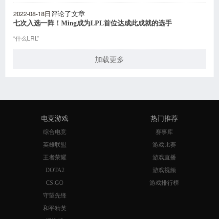
2022-08-18日
评论了文章
七次入选一阵！Ming成为LPL首位达成此成就的选手
“什么LRL”
加载更多
电竞游戏
热门推荐
综合电竞
赛事库
英雄联盟
游戏比赛
王者荣耀
游戏直播
DOTA2
游戏视频
CS:GO
游戏排行榜
守望先锋
和平精英