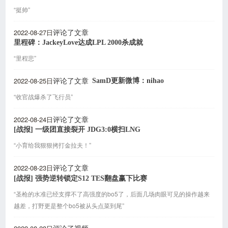
“挺帅”
2022-08-27日
评论了文章
里程碑：JackeyLove达成LPL 2000杀成就
“里程悲”
2022-08-25日
SamD更新微博：nihao
评论了文章
“收官战爆杀了飞行员”
2022-08-24日
评论了文章
[战报] 一级团直接裂开 JDG3:0横扫LNG
“小育给我狠狠拷打金拉夫！”
2022-08-23日
评论了文章
[战报] 强势逆转锁定S12 TES翻盘赢下比赛
“圣枪的水准已经支撑不了高强度的bo5了，后面几场肉眼可见的操作越来
越差，打野更是整个bo5被从头点菜到尾”