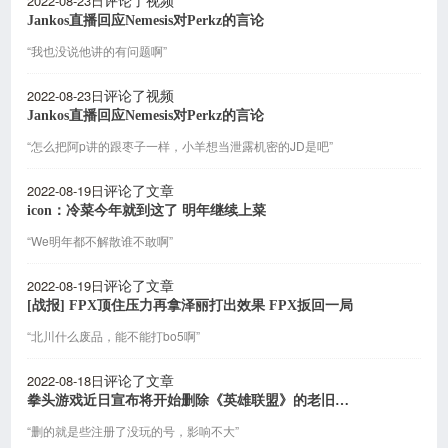
2022-08-23日
评论了视频
Jankos直播回应Nemesis对Perkz的言论
“我也没说他讲的有问题啊”
2022-08-23日
评论了视频
Jankos直播回应Nemesis对Perkz的言论
“怎么把阿p讲的跟枣子一样，小羊想当泄露机密的JD是吧”
2022-08-19日
评论了文章
icon：冷菜今年就到这了 明年继续上菜
“We明年都不解散谁不敢啊”
2022-08-19日
评论了文章
[战报] FPX顶住压力再拿泽丽打出效果 FPX扳回一局
“北川什么废品，能不能打bo5啊”
2022-08-18日
评论了文章
拳头游戏近日宣布将开始删除《英雄联盟》的老旧账号
“删的就是些注册了没玩的号，影响不大”