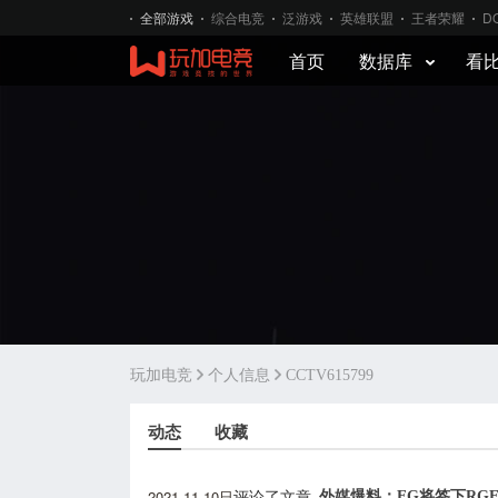
全部游戏
综合电竞
泛游戏
英雄联盟
王者荣耀
D
首页
数据库
看
玩加电竞
个人信息
CCTV615799
动态
收藏
2021-11-10日
外媒爆料：EG将签下RGE打野
评论了文章