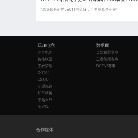
“感觉这哥们在LEC打的挺好，世界赛算是小拉”
玩加电竞
数据库
综合电竞
英雄联盟赛事
英雄联盟
王者荣耀赛事
王者荣耀
DOTA2赛事
DOTA2
CS:GO
守望先锋
和平精英
穿越火线
泛游戏
合作媒体