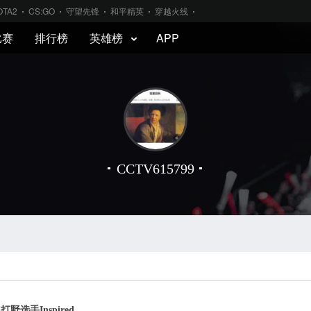
OTA2
CS:GO
守望先锋
和平精英
穿越火线
比赛
排行榜
英雄榜
APP
CCTV615799
选手Inspired