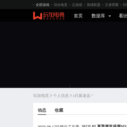
全部游戏
综合电竞
泛游戏
英雄联盟
王者荣耀
D
首页
数据库
看
玩加电竞
个人信息
z日暮途远丶
动态
收藏
2022-08-17日
2022LPL夏季赛常规赛
评论了文章