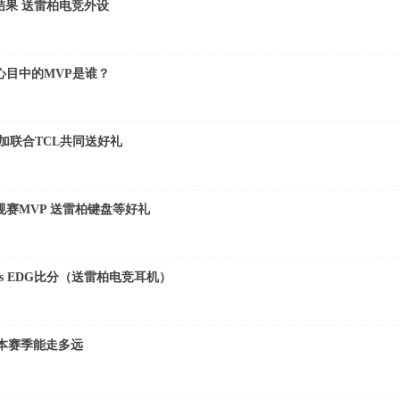
决结果 送雷柏电竞外设
心目中的MVP是谁？
加联合TCL共同送好礼
规赛MVP 送雷柏键盘等好礼
vs EDG比分（送雷柏电竞耳机）
本赛季能走多远