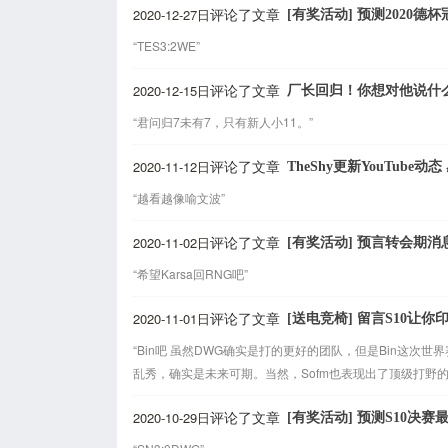
2020-12-27日
[有奖活动] 预测2020德
评论了文章
“TES3:2WE”
2020-12-15日
厂长回归！你想对他说什
评论了文章
“君问归7未有7，只有新人小11。”
2020-11-12日
TheShy更新YouTube
评论了文章
“越看越像喻文波”
2020-11-02日
[有奖活动] 预言转会期消
评论了文章
“希望Karsa回RNG吧”
2020-11-01日
[送电竞椅] 留言S10让
评论了文章
“Bin吧 虽然DWG确实是打的更好的团队，但是Bin这次
乱秀，确实是未来可期。当然，Sofm也表现出了顶级打野
2020-10-29日
[有奖活动] 预测S10决赛
评论了文章