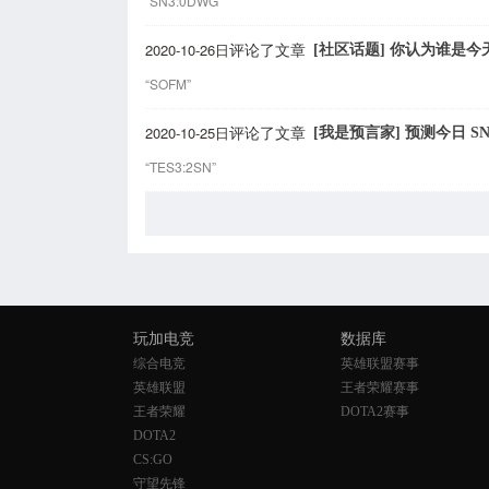
“SN3:0DWG”
2020-10-26日
[社区话题] 你认为谁是
评论了文章
“SOFM”
2020-10-25日
[我是预言家] 预测今日 SN 
评论了文章
“TES3:2SN”
玩加电竞
数据库
综合电竞
英雄联盟赛事
英雄联盟
王者荣耀赛事
王者荣耀
DOTA2赛事
DOTA2
CS:GO
守望先锋