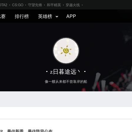
OTA2
CS:GO
守望先锋
和平精英
穿越火线
比赛
排行榜
英雄榜
APP
z日暮途远丶
像一艘从来都不曾靠岸的船
MVP、最佳新秀、最佳阵容公布