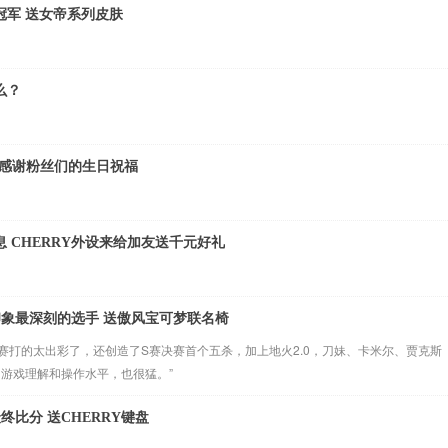
杯冠军 送女帝系列皮肤
么？
动态 感谢粉丝们的生日祝福
息 CHERRY外设来给加友送千元好礼
你印象最深刻的选手 送傲风宝可梦联名椅
世界赛打的太出彩了，还创造了S赛决赛首个五杀，加上地火2.0，刀妹、卡米尔、贾克斯
的游戏理解和操作水平，也很猛。”
最终比分 送CHERRY键盘