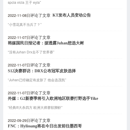
spcia vicla 王子 eyla”
2022-11-08日
KT发布人员变动公告
评论了文章
“小雪花真不当兵了？”
2022-11-07日
评论了文章
韩媒国民日报记者：据透露Juhan想选大树
“没有Juhan Drx去不了世界赛”
2022-11-07日
评论了文章
S12决赛群访：DRX公布冠军皮肤选择
“Juhan已经确定有皮肤了 他会选茂凯”
2022-11-07日
评论了文章
外媒：G2新赛季将引入欧洲地区联赛打野选手Yike
“经典lfl大杀四方 欧洲大师赛软脚虾”
2022-09-29日
评论了文章
FNC：Hylissang将在今日出发前往墨西哥