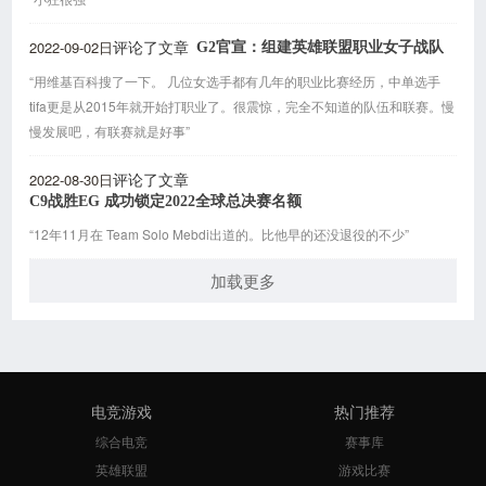
2022-09-02日
G2官宣：组建英雄联盟职业女子战队
评论了文章
“用维基百科搜了一下。 几位女选手都有几年的职业比赛经历，中单选手​
tifa更是从2015年就开始打职业了。很震惊，完全不知道的队伍和联赛。慢
慢发展吧，有联赛就是好事​”
2022-08-30日
评论了文章
C9战胜EG 成功锁定2022全球总决赛名额
“12年11月在 ⁠Team Solo Mebdi出道的。比他早的还没退役的不少”
加载更多
电竞游戏
热门推荐
综合电竞
赛事库
英雄联盟
游戏比赛