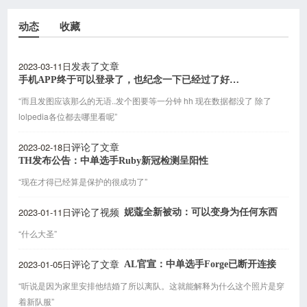
动态
收藏
2023-03-11日
发表了文章
手机APP终于可以登录了，也纪念一下已经过了好久的2000天登录
“而且发图应该那么的无语..发个图要等一分钟 hh 现在数据都没了 除了
lolpedia各位都去哪里看呢”
2023-02-18日
评论了文章
TH发布公告：中单选手Ruby新冠检测呈阳性
“现在才得已经算是保护的很成功了”
2023-01-11日
妮蔻全新被动：可以变身为任何东西
评论了视频
“什么大圣”
2023-01-05日
AL官宣：中单选手Forge已断开连接
评论了文章
“听说是因为家里安排他结婚了所以离队。这就能解释为什么这个照片是穿
着新队服”