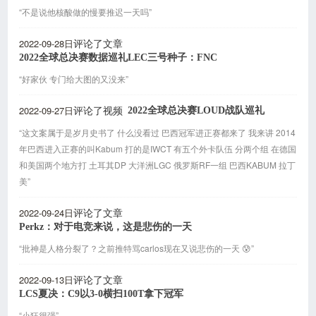
“不是说他核酸做的慢要推迟一天吗”
2022-09-28日
评论了文章
2022全球总决赛数据巡礼LEC三号种子：FNC
“好家伙 专门给大图的又没来”
2022-09-27日
2022全球总决赛LOUD战队巡礼
评论了视频
“这文案属于是岁月史书了 什么没看过 巴西冠军进正赛都来了 我来讲 2014
年巴西进入正赛的叫Kabum 打的是IWCT 有五个外卡队伍 分两个组 在德国
和美国两个地方打 土耳其DP 大洋洲LGC 俄罗斯RF一组 巴西KABUM 拉丁
美”
2022-09-24日
评论了文章
Perkz：对于电竞来说，这是悲伤的一天
“批神是人格分裂了？之前推特骂carlos现在又说悲伤的一天 😰”
2022-09-13日
评论了文章
LCS夏决：C9以3-0横扫100T拿下冠军
“小狂很强”