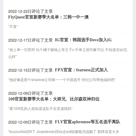
2022-12-22日
评论了文章
FlyQuest官宣新赛季大名单：三韩一中一澳
“不算”
2022-12-17日
IG官宣：韩国选手Dove加入iG
评论了文章
“他上单一坨答辩 玩个桶子躺地上等王子c 中单之前印象可以 不知道在lpl怎
么样”
2022-12-15日
FPX官宣：fearness正式加入
评论了文章
“他好像是那个shadow公司唯一一个中国选手 经纪公司帮他搞的吧”
2022-12-09日
评论了文章
100官宣新赛季大名单：大师兄、比尔森双神归位
“看100t瓦的人就知道这队不在意成绩的”
2022-12-09日
FLY官宣aphromoo等五名选手离队
评论了文章
“toucouille回lfl了 Josedeodo回lla去est组建银河战舰了 新阵容是大木