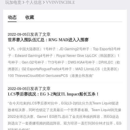
玩加电竞
个人信息
VVINVINCIBLE
动态
收藏
2022-09-05日
发表了文章
世界赛入围队伍汇总：RNG MAD进入入围赛
“LPL（中国大陆赛区）1号种子：JD Gaming2号种子：Top Esports3号种
子：Edward Gaming4号种子：Royal Never Give UpLCK（韩国赛区）1
号种子：Gen.G2号种子：T13号种子：DWG KIA4号种子：DRXLEC（欧
洲赛区）G2 EsportsRogueFnatic4号种子：MAD LionsLCS（北美赛区）
100 ThievesCloud9Evil GeniusesPCS（港澳台和东南”
2022-09-05日
发表了文章
LCS季后赛战况：EG 3-2淘汰TL Impact船长五杀！
“在今天结束的LCS季后赛对抗中，EG以3-2的比分力克Team Liquid挺进
败者组决赛，同时也锁定了北美最后一个世界赛名额。Team Liquid则无缘
2022全球总决赛。Game1 EG胜TL选出了金克丝单核的阵容，而EG这边
则选出了一套赛娜塔姆的团战阵容。双方经济一直打到30分钟才拉开，EG
找到机会偷掉”