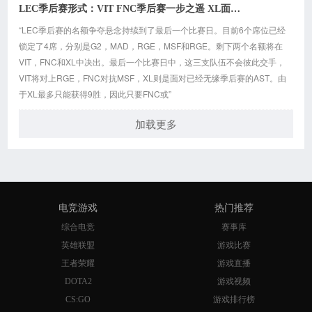
LEC季后赛形式：VIT FNC季后赛一步之遥 XL面临生死局
“LEC季后赛的名额争夺悬念持续到了最后一个比赛日。目前6个席位已经
锁定了4席，分别是G2，MAD，RGE，MSF和RGE。剩下两个名额将在
VIT，FNC和XL中决出。最后一个比赛日中，这三支队伍不会彼此交手，
VIT将对上RGE，FNC对抗MSF，XL则是面对已经无缘季后赛的AST。由
于XL最多只能获得9胜，因此只要FNC或”
加载更多
电竞游戏
热门推荐
综合电竞
赛事库
英雄联盟
游戏比赛
王者荣耀
游戏直播
DOTA2
游戏视频
CS:GO
游戏排行榜