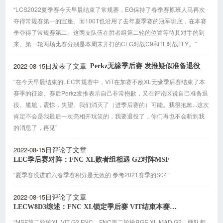
“LCS2022夏季赛今天早晨结束了常规赛，EG保持了春季赛原班人马再次
夺得常规赛第一的宝座。而100T也沿用了去年夏季赛的冠军班底，在本赛
季夺得了常规赛第二。这两支队伍在胜者组第二轮的位置等待其对手的到
来。第一轮两场比赛分别是本周末开打的CLG对战C9和TL对战FLY。”
2022-08-15日
Perkz无缘季后赛 发推疑似准备退役
发表了文章
“在今天早晨结束的LEC常规赛中，VIT在加赛不敌XL无缘季后赛结束了本
赛季的征途。赛后Perkz发推表示自己非常抱歉，又在评论区说自己准备退
役。尴尬，震惊，失望。我们消灭了（进季后赛的）可能。我很抱歉...这次
肯定不会是我最后一次亮相开玩笑的，我要退役了，你们再也不会听到我
的消息了，再见”
2022-08-15日
评论了文章
LEC季后赛对阵：FNC XL败者组相遇 G2对阵MSF
“夏季赛没进前六春季赛积分是无效的 参考2021赛季的S04”
2022-08-15日
评论了文章
LECW8D3综述：FNC XL锁定季后赛 VIT结束本赛季征途
“MSF第二轮输XL VIT G2 FNC，FNC第二轮输RGE XL MAD G2。两队都