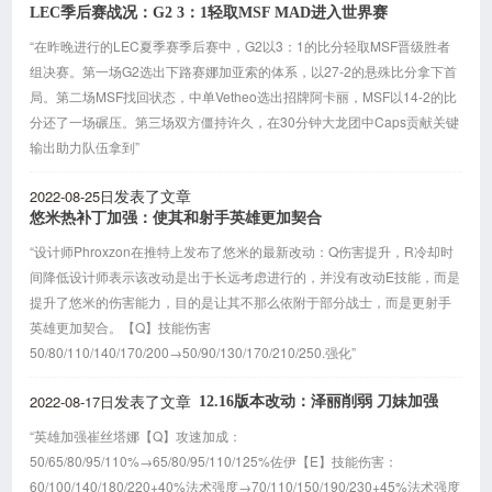
LEC季后赛战况：G2 3：1轻取MSF MAD进入世界赛
“在昨晚进行的LEC夏季赛季后赛中，G2以3：1的比分轻取MSF晋级胜者
组决赛。第一场G2选出下路赛娜加亚索的体系，以27-2的悬殊比分拿下首
局。第二场MSF找回状态，中单Vetheo选出招牌阿卡丽，MSF以14-2的比
分还了一场碾压。第三场双方僵持许久，在30分钟大龙团中Caps贡献关键
输出助力队伍拿到”
2022-08-25日
发表了文章
悠米热补丁加强：使其和射手英雄更加契合
“设计师Phroxzon在推特上发布了悠米的最新改动：Q伤害提升，R冷却时
间降低设计师表示该改动是出于长远考虑进行的，并没有改动E技能，而是
提升了悠米的伤害能力，目的是让其不那么依附于部分战士，而是更射手
英雄更加契合。【Q】技能伤害
50/80/110/140/170/200→50/90/130/170/210/250.强化”
2022-08-17日
12.16版本改动：泽丽削弱 刀妹加强
发表了文章
“英雄加强崔丝塔娜【Q】攻速加成：
50/65/80/95/110%→65/80/95/110/125%佐伊【E】技能伤害：
60/100/140/180/220+40%法术强度→70/110/150/190/230+45%法术强度