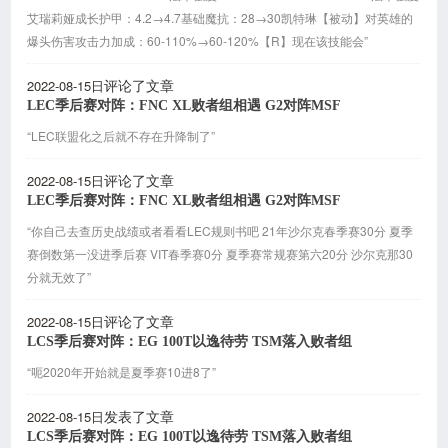
艾瑞莉娅成长护甲：4.2→4.7基础魔抗：28→30凯特琳【被动】对英雄的
爆头伤害攻击力加成：60-110%→60-120%【R】现在该技能会”
2022-08-15日
评论了文章
LEC季后赛对阵：FNC XL败者组相遇 G2对阵MSF
“LEC联盟化之后就不存在升降制了”
2022-08-15日
评论了文章
LEC季后赛对阵：FNC XL败者组相遇 G2对阵MSF
“你自己去查历史战绩或者看看LEC规则书吧 21年沙尔克春季赛30分 夏季
赛倒数第一没进季后赛 VIT春季赛0分 夏季赛常规赛第六20分 沙尔克那30
分就无效了”
2022-08-15日
评论了文章
LCS季后赛对阵：EG 100T以逸待劳 TSM落入败者组
“呃2020年开始就是夏季赛10进8了”
2022-08-15日
发表了文章
LCS季后赛对阵：EG 100T以逸待劳 TSM落入败者组