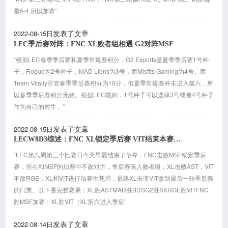
是5-4 所以加赛”
2022-08-15日
发表了文章
LEC季后赛对阵：FNC XL败者组相遇 G2对阵MSF
“根据LEC春季季后赛和夏季常规赛积分，G2 Esports是夏季季后赛1号种
子，Rogue为2号种子，MAD Lions为3号，而Misfits Gaming为4号。而
Team Vitaliy尽管春季季后赛积分为10分，但夏季常规赛并未进入前六，所
以春季季后赛积分无效。根据LEC规则，1号种子可以选择3号或者4号种子
作为自己的对手。”
2022-08-15日
发表了文章
LECW8D3综述：FNC XL锁定季后赛 VIT结束本赛季征途
“LEC第八周第三个比赛日今天早晨结束了争夺，FNC击败MSF锁定季后
赛，但在和MSF的加赛中不敌对方，季后赛落入败者组；XL击败AST，VIT
不敌RGE，XL和VIT进行加赛生死局，最终XL击溃VIT拿到最后一张季后赛
的门票。以下是完整赛果：XL胜ASTMAD胜BDSG2胜SKRGE胜VITFNC
胜MSF加赛：XL胜VIT（XL第六进入季后”
2022-08-14日
发表了文章