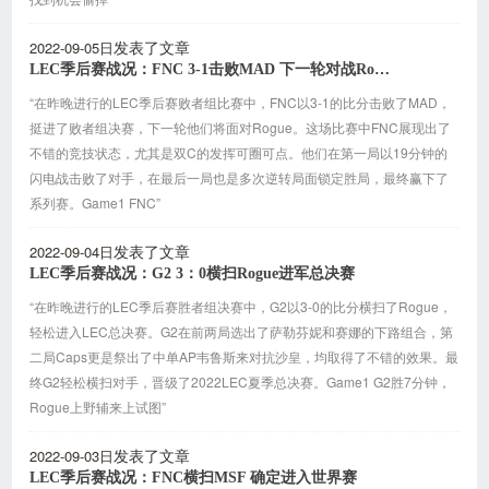
2022-09-05日
发表了文章
LEC季后赛战况：FNC 3-1击败MAD 下一轮对战Rogue
“在昨晚进行的LEC季后赛败者组比赛中，FNC以3-1的比分击败了MAD，
挺进了败者组决赛，下一轮他们将面对Rogue。这场比赛中FNC展现出了
不错的竞技状态，尤其是双C的发挥可圈可点。他们在第一局以19分钟的
闪电战击败了对手，在最后一局也是多次逆转局面锁定胜局，最终赢下了
系列赛。Game1 FNC”
2022-09-04日
发表了文章
LEC季后赛战况：G2 3：0横扫Rogue进军总决赛
“在昨晚进行的LEC季后赛胜者组决赛中，G2以3-0的比分横扫了Rogue，
轻松进入LEC总决赛。G2在前两局选出了萨勒芬妮和赛娜的下路组合，第
二局Caps更是祭出了中单AP韦鲁斯来对抗沙皇，均取得了不错的效果。最
终G2轻松横扫对手，晋级了2022LEC夏季总决赛。Game1 G2胜7分钟，
Rogue上野辅来上试图”
2022-09-03日
发表了文章
LEC季后赛战况：FNC横扫MSF 确定进入世界赛