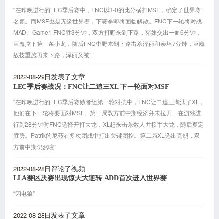
“在昨晚进行的LEC季后赛中，FNC以3-0的比分横扫MSF，确定了世界赛
名额。而MSF也是无缘世界赛，下赛季即将面临解散。FNC下一轮将对战
MAD。Game1 FNC胜3分钟，双方打野来到下路，猪妹交出一血6分钟，
巨魔控下第一条小龙，随后FNC中野来到下路击杀泽丽和泰坦7分钟，巨魔
故技重施再来下路，泽丽又被”
2022-08-29日
发表了文章
LEC季后赛战况：FNC让二追三XL 下一轮面对MSF
“在昨晚进行的LEC季后赛败者组第一轮对抗中，FNC让二追三淘汰了XL，
他们在下一轮将要面对MSF。第一局双方前中期经济并未拉开，在游戏进
行到28分钟时FNC选择开打大龙，XL赶来击杀数人并接手大龙，随后奠定
胜势。Patrik的尼菈在多次团战中打出关键团控。第二局XL选出克烈，双
方前中期仍然咬”
2022-08-28日
评论了视频
LLA赛区决赛出现惊天大逆转 ADD首次进入世界赛
“闪电狼”
2022-08-28日
发表了文章