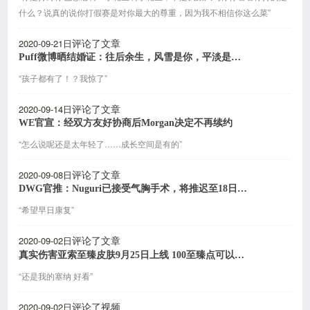
什么？说真的说你打假赛是对你最大的尊重，因为我不相信你这么菜”
2020-09-21日
评论了文章
Puff微博晒结婚证：往后余生，风雪是你，平淡是你，清贫也是你
“孩子都有了！？我惊了”
2020-09-14日
评论了文章
WE官宣：经双方友好协商后Morgan决定不再续约
“怎么说呢还是太年轻了……成长空间是有的”
2020-09-08日
评论了文章
DWG官推：Nuguri已接受气胸手术，将推迟至18日出国
“希望早日康复”
2020-09-02日
评论了文章
真实伤害亚索至臻皮肤9月25日上线 100至臻点可以兑换
“还是我的塞纳 好看”
2020-09-02日
评论了视频