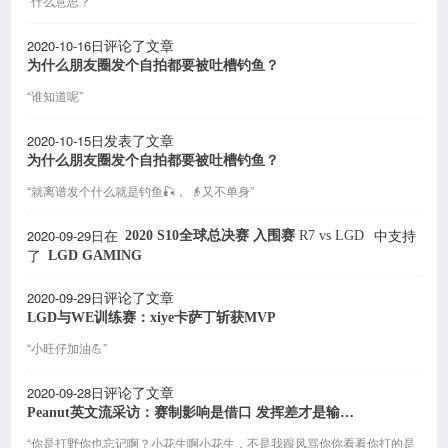
“什么意思？”
2020-10-16日
评论了文章
为什么朋友圈发个自拍都要被吐槽钓鱼？
“谁知道呢”
2020-10-15日
发表了文章
为什么朋友圈发个自拍都要被吐槽钓鱼？
“就离谱发个什么就是钓鱼🎣， 👴又不单身”
2020-09-29日
2020 S10全球总决赛 入围赛
R7
vs
LGD
在
中支持
LGD GAMING
了
2020-09-29日
评论了文章
LGD与WE训练赛：xiye卡萨丁斩获MVP
“小旺仔加油💪”
2020-09-28日
评论了文章
Peanut英文流采访：赛制影响是借口 发挥差才是输的原因所在
“你是打野你也忘记啊？小花生啊小花生，不是我跟风骂你你看看你打的是