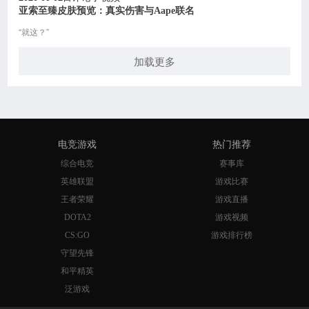
亚索至臻皮肤预览：真实伤害与Aape联名
“就这？”
加载更多
电竞游戏
热门推荐
综合电竞
赛事库
英雄联盟
游戏比赛
王者荣耀
游戏直播
DOTA2
游戏视频
CS:GO
游戏排行榜
守望先锋
和平精英
泛游戏