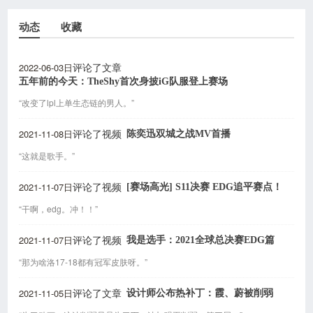
动态
收藏
2022-06-03日
评论了文章
五年前的今天：TheShy首次身披iG队服登上赛场
“改变了lpl上单生态链的男人。”
2021-11-08日
陈奕迅双城之战MV首播
评论了视频
“这就是歌手。”
2021-11-07日
[赛场高光] S11决赛 EDG追平赛点！
评论了视频
“干啊，edg。冲！！”
2021-11-07日
我是选手：2021全球总决赛EDG篇
评论了视频
“那为啥洛17-18都有冠军皮肤呀。”
2021-11-05日
设计师公布热补丁：霞、蔚被削弱
评论了文章