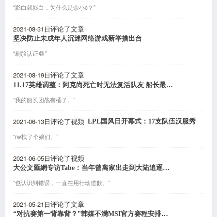
“影白就影白，为什么是余小c？”
2021-08-31日
评论了文章
坚决防止未成年人沉迷网络游戏新举措出台
“刷脸认证😂”
2021-08-19日
评论了文章
11.17英雄调整：阿克尚死亡时无法复活队友 船长最多持有五个桶
“我的船长团战有桶了。”
2021-06-13日
LPL国风日开幕式：17支队伍汉服秀
评论了视频
“rw找了个娘们。”
2021-06-05日
评论了视频
大公文匯網专访Tabe：当年曾离家出走到大陆追逐电竞梦
“也认识到错误，一直在用行动道歉。”
2021-05-21日
评论了文章
“对抗赛第一背靠背？”韩媒不满MSI官方赛程安排，RNG躺着中枪