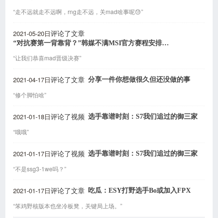
“走不远就走不远啊，rng走不远，关mad啥事呢😓”
2021-05-20日
评论了文章
“对抗赛第一背靠背？”韩媒不满MSI官方赛程安排，RNG躺着中枪
“让我们恭喜mad晋级决赛”
2021-04-17日
分享一件你想做很久但还没做的事
评论了文章
“修个脚怕啥”
2021-01-18日
选手靠谱时刻：S7我们追过的御三家
评论了视频
“哦哦”
2021-01-17日
选手靠谱时刻：S7我们追过的御三家
评论了视频
“不是ssg3-1we吗？”
2021-01-17日
吃瓜：ESY打野选手Bo或加入FPX
评论了文章
“笨鸡野核版本也坐冷板凳，关键局上场。”