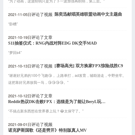
“为了动画，这波削弱只是为了下一波加强再削弱，第三层。”
2021-11-05日
陈奕迅献唱英雄联盟动画中文主题曲
评论了视频
“卧槽”
2021-10-19日
评论了文章
S11抽签仪式：RNG内战对阵EDG DK交手MAD
“梦回s4”
2021-10-13日
[赛场高光] 双方换家FPX惊险战胜C9
评论了视频
“谢谢好兄弟的100个飞吻😘， 上路单打，ad发育，辅助游走，中野坐牢。
这把靠好兄弟放我一马，😘😘😘😘。”
2021-10-12日
评论了文章
Reddit热议DK击败FPX：选猫是为了能让BeryL玩原神
“不搞点新东西想在世界赛上玩？😂太保守了。”
2021-09-01日
评论了视频
诺克萨斯国歌《还是劈开》特别版真人MV