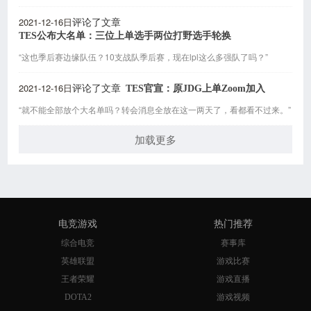
2021-12-16日
评论了文章
TES公布大名单：三位上单选手两位打野选手轮换
“这也季后赛边缘队伍？10支战队季后赛，现在lpl这么多强队了吗？”
2021-12-16日
TES官宣：原JDG上单Zoom加入
评论了文章
“就不能全部放个大名单吗？转会消息全放在这一两天了，看都看不过来。”
加载更多
电竞游戏
热门推荐
综合电竞
赛事库
英雄联盟
游戏比赛
王者荣耀
游戏直播
DOTA2
游戏视频