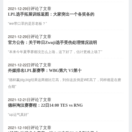
2021-12-29日
评论了文章
LPL选手拓展训练返图：大家突出一个各笑各的
“we带口罩的是苏老板？”
2021-12-29日
评论了文章
官方公告：关于昨日Zwuji选手受伤处理情况说明
“本来今年夏季赛都没怎么上场，这下好了，估计更难上场了”
2021-12-22日
评论了文章
外媒排名LPL新赛季：WBG第六 V5第十
“德杯赢jdg,blg结果这两都比它高，到你这反倒是WE高了，同样都是在磨
合期”
2021-12-21日
评论了文章
德杯淘汰赛赛程：22日14:00 TES vs RNG
“up运气真好”
2021-12-19日
评论了文章