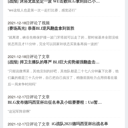
[战报] 沐浴龙血坚定一波 WE击败BLG拿到自己小组赛第三胜
“we这组人也是第一次一起打比赛，感觉还行”
2021-12-18日
评论了视频
[赛场高光] 恭喜BLI逆风翻盘拿到首胜
“就离谱，峡谷先锋保护撞一波门牙塔就可以走了的，那时候基本全部没啥
状态而且才11分钟，完全可以回家补状态买装备再搞一波的”
2021-12-18日
评论了文章
[战报] 捍卫主播队的尊严 BLI巨大劣势顽强翻盘击败WBG
“只能说微博菜，其他没别的好吧，其他队都是二十七八分钟赢下比赛，他
们赢的都是三十几分钟，自己把自己搞没了，稍微前面给力点用得着在最
后一局来争时间吗”
2021-12-17日
评论了文章
BLG发布德玛西亚杯出征名单及小组赛赛程：Uzi暂缺席
“这冠军阵容啊”
2021-12-17日
iG战队2021德玛西亚杯出战名单
评论了文章