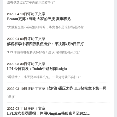
没有参加过官方举办的大型赛事了”
2022-04-13日
评论了文章
Peanut更博：谢谢大家的应援 夏季赛见
“大满亚也很不容易的哈哈哈，毕竟也不是谁都能进决赛”
2022-04-09日
评论了文章
解说杯季中赛四强队伍出炉：半决赛4月9日开打
“LPL季后赛哪有解说杯好看！建议S赛由雄风队出征”
2022-03-30日
评论了文章
LPL今日首发：Doinb中路对阵knight
“看塔赞了，小天要么神要么鬼。一旦劣势就不会打了”
2022-03-19日
[战报] 碾压之势 TES轻松拿下第一局
评论了文章
“爆杀”
2022-03-11日
评论了文章
LPL发布处罚通报：停用Qingtian韩服账号至2022年12月31日