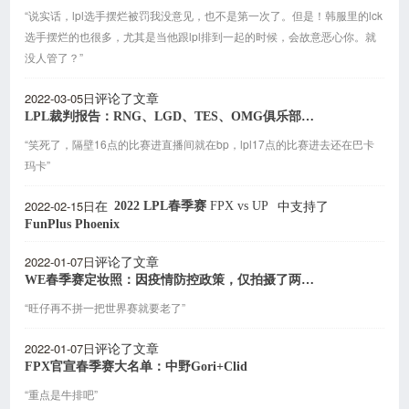
“说实话，lpl选手摆烂被罚我没意见，也不是第一次了。但是！韩服里的lck
选手摆烂的也很多，尤其是当他跟lpl排到一起的时候，会故意恶心你。就
没人管了？”
2022-03-05日
评论了文章
LPL裁判报告：RNG、LGD、TES、OMG俱乐部被处罚
“笑死了，隔壁16点的比赛进直播间就在bp，lpl17点的比赛进去还在巴卡
玛卡”
2022-02-15日
2022 LPL春季赛
FPX
vs
UP
在
中支持了
FunPlus Phoenix
2022-01-07日
评论了文章
WE春季赛定妆照：因疫情防控政策，仅拍摄了两名选手
“旺仔再不拼一把世界赛就要老了”
2022-01-07日
评论了文章
FPX官宣春季赛大名单：中野Gori+Clid
“重点是牛排吧”