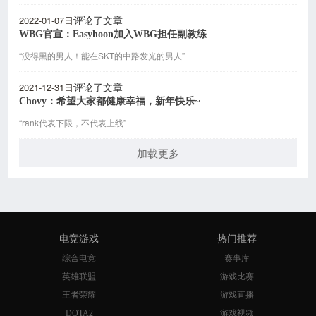
2022-01-07日
评论了文章
WBG官宣：Easyhoon加入WBG担任副教练
“没得黑的男人！能在SKT的中路发光的男人”
2021-12-31日
评论了文章
Chovy：希望大家都健康幸福，新年快乐~
“rank代表下限，不代表上线”
加载更多
电竞游戏
热门推荐
综合电竞
赛事库
英雄联盟
游戏比赛
王者荣耀
游戏直播
DOTA2
游戏视频