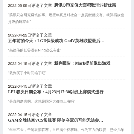
2022-05-05日
腾讯Q币充值大面积取消97折优惠
评论了文章
“腾讯只会研究赚钱的事。近些年真是对社会一点贡献都没有。就算捐款也
是吸的玩家血”
2022-04-22日
评论了文章
五年前的今天：LGD保级成功 GodV英雄联盟最后一战
“高德伟的低谷没有Ning这么夸张”
2022-04-15日
裁判报告：Mark提前退出游戏
评论了文章
“裁判买了小时间输了吧”
2022-04-15日
评论了文章
LPL春决日期公布：4月23日17:30以线上赛模式进行
“是真的磨叽啊。这就是国际大都市上海吗”
2022-04-15日
评论了文章
GAM全胜结束VCS常规赛 即使夺冠仍可能无法参加MSI
“年年不去，干脆取消联赛，自己搞个杯赛玩。作为官方的联赛，已经几年