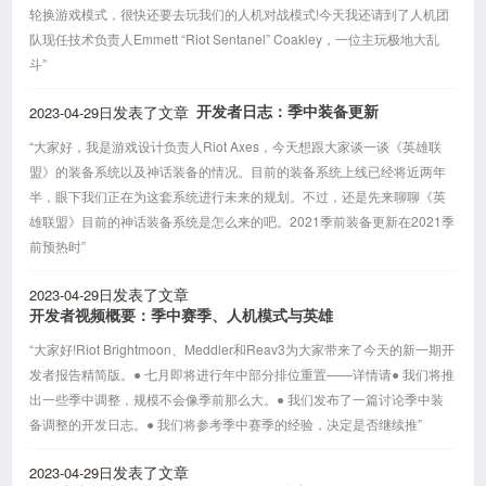
轮换游戏模式，很快还要去玩我们的人机对战模式!今天我还请到了人机团
队现任技术负责人Emmett “Riot Sentanel” Coakley，一位主玩极地大乱
斗”
2023-04-29日
开发者日志：季中装备更新
发表了文章
“大家好，我是游戏设计负责人Riot Axes，今天想跟大家谈一谈《英雄联
盟》的装备系统以及神话装备的情况。目前的装备系统上线已经将近两年
半，眼下我们正在为这套系统进行未来的规划。不过，还是先来聊聊《英
雄联盟》目前的神话装备系统是怎么来的吧。2021季前装备更新在2021季
前预热时”
2023-04-29日
发表了文章
开发者视频概要：季中赛季、人机模式与英雄
“大家好!Riot Brightmoon、Meddler和Reav3为大家带来了今天的新一期开
发者报告精简版。● 七月即将进行年中部分排位重置——详情请● 我们将推
出一些季中调整，规模不会像季前那么大。● 我们发布了一篇讨论季中装
备调整的开发日志。● 我们将参考季中赛季的经验，决定是否继续推”
2023-04-29日
发表了文章