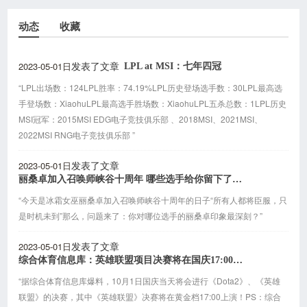
动态
收藏
2023-05-01日
LPL at MSI：七年四冠
发表了文章
“LPL出场数：124LPL胜率：74.19%LPL历史登场选手数：30LPL最高选
手登场数：XiaohuLPL最高选手胜场数：XiaohuLPL五杀总数：1LPL历史
MSI冠军：2015MSI EDG电子竞技俱乐部 、2018MSI、2021MSI、
2022MSI RNG电子竞技俱乐部 ”
2023-05-01日
发表了文章
丽桑卓加入召唤师峡谷十周年 哪些选手给你留下了深刻印象？
“今天是冰霜女巫丽桑卓加入召唤师峡谷十周年的日子“所有人都将臣服，只
是时机未到”那么，问题来了：你对哪位选手的丽桑卓印象最深刻？”
2023-05-01日
发表了文章
综合体育信息库：英雄联盟项目决赛将在国庆17:00举行
“据综合体育信息库爆料，10月1日国庆当天将会进行《Dota2》、《英雄
联盟》的决赛，其中《英雄联盟》决赛将在黄金档17:00上演！PS：综合