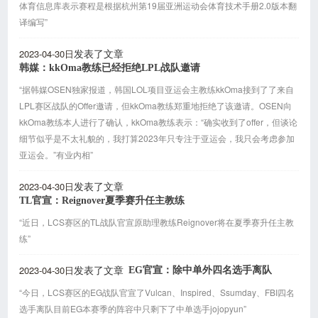
体育信息库表示赛程是根据杭州第19届亚洲运动会体育技术手册2.0版本翻
译编写”
2023-04-30日
发表了文章
韩媒：kkOma教练已经拒绝LPL战队邀请
“据韩媒OSEN独家报道，韩国LOL项目亚运会主教练kkOma接到了了来自
LPL赛区战队的Offer邀请，但kkOma教练郑重地拒绝了该邀请。OSEN向
kkOma教练本人进行了确认，kkOma教练表示：“确实收到了offer，但谈论
细节似乎是不太礼貌的，我打算2023年只专注于亚运会，我只会考虑参加
亚运会。”有业内相”
2023-04-30日
发表了文章
TL官宣：Reignover夏季赛升任主教练
“近日，LCS赛区的TL战队官宣原助理教练Reignover将在夏季赛升任主教
练”
2023-04-30日
EG官宣：除中单外四名选手离队
发表了文章
“今日，LCS赛区的EG战队官宣了Vulcan、Inspired、Ssumday、FBI四名
选手离队目前EG本赛季的阵容中只剩下了中单选手jojopyun”