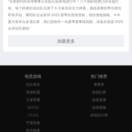
“无畏契约的全球赛事正在如火如荼地进行中！三个国际联赛已经全面打
响，每个联赛的顶尖队伍将于 6 月参加东京大师赛，挑战者赛的季后赛也
即将开始，哪些队伍会获得 2023 赛季的晋级资格，很快便能揭晓。今年
夏天将举办多项比赛，我们想制作一份夏季赛事路线图，准备好迎接 2023
全球冠军赛的”
加载更多
电竞游戏
热门推荐
综合电竞
赛事库
英雄联盟
游戏比赛
王者荣耀
游戏直播
DOTA2
游戏视频
CS:GO
游戏排行榜
守望先锋
和平精英