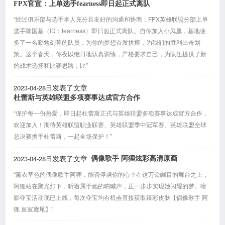
FPX官宣：上单选手fearness即日起正式离队
“经过俱乐部与选手本人充分且友好的沟通和协商，FPX英雄联盟分部上单
选手陈国基（ID：fearness）即日起正式离队。自你加入小凤凰，基地便
多了一名勤勉刻苦的队员，为你的梦想奋发拼搏，为我们的胜利出奇划
策。这个春天，你夜以继日地认真训练，严格要求自己，为队伍提供了新
的战术选择和比赛思路；比”
2023-04-28日
发表了文章
杜蕾斯与英雄联盟多项赛事达成官方合作
“保护每一份热爱，即日起杜蕾斯正式与英雄联盟多项赛事达成官方合作，
欢迎加入！期待英雄联盟职业联赛、英雄联盟季中冠军赛、英雄联盟全球
总决赛携手杜蕾斯，一起全场保护！”
2023-04-28日
偶像歌手 阿狸炫彩高清原画
发表了文章
“薰衣草色的偶像歌手阿狸，能否俘虏你的心？在这万众瞩目的舞台之上，
阿狸站在聚光灯下，听着属于她的呐喊声，正一步步实现她闪耀的梦。暗
影夺宝活动现已上线，每次夺宝均有机会直接获取臻彩皮肤【偶像歌手 阿
狸 皇室鸢尾】”