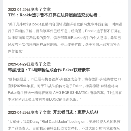
2023-04-29日
发表了文章
TES：Rookie选手暂不打算在法律层面追究发帖者的责任
“关于几小时前Rookie直播内容因错误翻译引发的乌龙事件我们第一时间进
行了详细的了解，目前该事件已经平息，经沟通，Rookie选手暂不打算在
法律层面追究发帖者的责任。俱乐部尊重Rookie选手的个人意愿，希望已
经发布不实信息的用户及时删除、停止传播扩散，选手和俱乐部方面将会
保留追究”
2023-04-29日
发表了文章
韩媒报道：T1与奔驰达成合作 Faker获赠豪车
“据韩媒报道，T1已经与梅赛德斯-奔驰达成合作，梅赛德斯-奔驰将赞助T1
直到2025年年底。对于T1战队的传奇选手Faker，梅赛德斯-奔驰也将向
Faker选手赠送一辆梅赛德斯-AMG EQE 53 4MATIC+电动汽车。T1也将在
本次的MSI上换上带有奔驰LOGO的全新队服。”
2023-04-29日
开发者日志：更新人机AI
发表了文章
“大家好，我是Darcy “Riot DashiJador” Ludington，英雄联盟人机团队技
术产品负责人。目前我还在铂金段位苦苦挣扎，不过大部分时间我都在玩