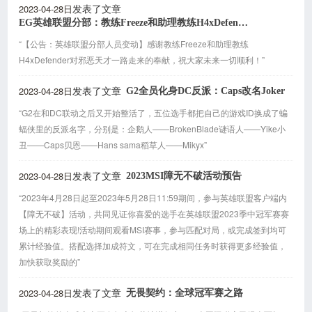
2023-04-28日
发表了文章
EG英雄联盟分部：教练Freeze和助理教练H4xDefender离队
“【公告：英雄联盟分部人员变动】感谢教练Freeze和助理教练
H4xDefender对邪恶天才一路走来的奉献，祝大家未来一切顺利！”
2023-04-28日
G2全员化身DC反派：Caps改名Joker
发表了文章
“G2在和DC联动之后又开始整活了，五位选手都把自己的游戏ID换成了蝙
蝠侠里的反派名字，分别是：企鹅人——BrokenBlade谜语人——Yike小
丑——Caps贝恩——Hans sama稻草人——Mikyx”
2023-04-28日
2023MSI障无不破活动预告
发表了文章
“2023年4月28日起至2023年5月28日11:59期间，参与英雄联盟客户端内
【障无不破】活动，共同见证你喜爱的选手在英雄联盟2023季中冠军赛赛
场上的精彩表现!活动期间观看MSI赛事，参与匹配对局，或完成签到均可
累计经验值。搭配选择加成符文，可在完成相同任务时获得更多经验值，
加快获取奖励的”
2023-04-28日
无畏契约：全球冠军赛之路
发表了文章