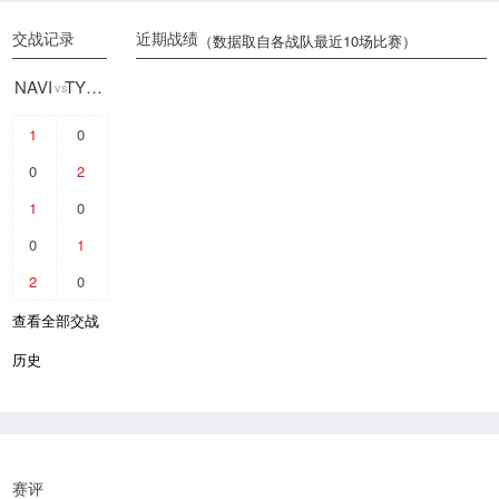
交战记录
近期战绩
（数据取自各战队最近10场比赛）
NAVI
TYLOO
vs
1
0
0
2
1
0
0
1
2
0
查看全部交战
历史
赛评