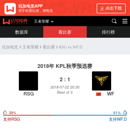
玩加电竞APP
用手机看比赛，聊电竞
王者荣耀
数据库
看比赛
排行榜
玩加电竞
王者荣耀
看比赛
RSG vs WF.D
2018年 KPL秋季预选赛
2 : 1
2018-07-22 20:30
Best of 3
RSG
WF.D
39%
61%
支持
RSG
支持
WF.D