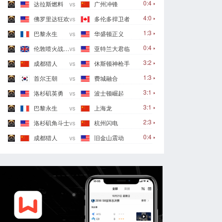
0:4
达拉斯燃料
vs
广州冲锋
4:0
佛罗里达狂欢
vs
多伦多捍卫者
1:3
巴黎永生
vs
华盛顿正义
0:4
伦敦喷火战斗机
vs
亚特兰大君临
3:2
成都猎人
vs
休斯顿神枪手
1:3
首尔王朝
vs
费城融合
3:1
洛杉矶英勇
vs
波士顿崛起
3:1
巴黎永生
vs
上海龙
2:3
洛杉矶角斗士
vs
杭州闪电
0:4
成都猎人
vs
旧金山震动