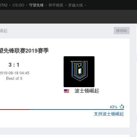
OTA2
CS:GO
守望先锋
和平精英
穿越火线
顿崛起
移动站
望先锋联赛2019赛季
3 : 1
2019-08-18 04:45
Best of 5
波士顿崛起
43%
支持
波士顿崛起