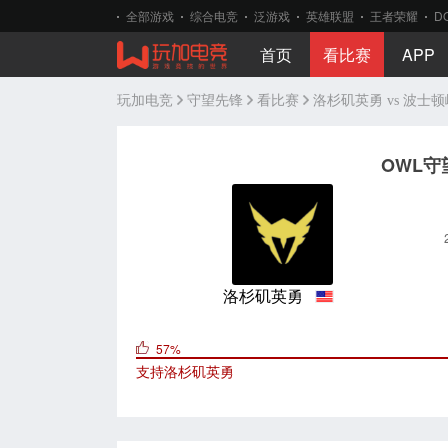
全部游戏
综合电竞
泛游戏
英雄联盟
王者荣耀
D
首页
看比赛
APP
玩加电竞
守望先锋
看比赛
洛杉矶英勇 vs 波士
OWL守
洛杉矶英勇
57%
支持
洛杉矶英勇