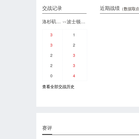
交战记录
近期战绩
（数据取自
洛杉矶英勇
波士顿崛起
vs
3
1
3
2
2
3
2
3
0
4
查看全部交战历史
赛评