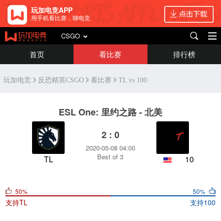
玩加电竞APP
用手机看比赛，聊电竞
CSGO
首页
看比赛
排行榜
玩加电竞
反恐精英CSGO
看比赛
TL vs 100
ESL One: 里约之路 - 北美
2 : 0
2020-05-08 04:00
Best of 3
TL
100
50%
50%
支持
TL
支持
100