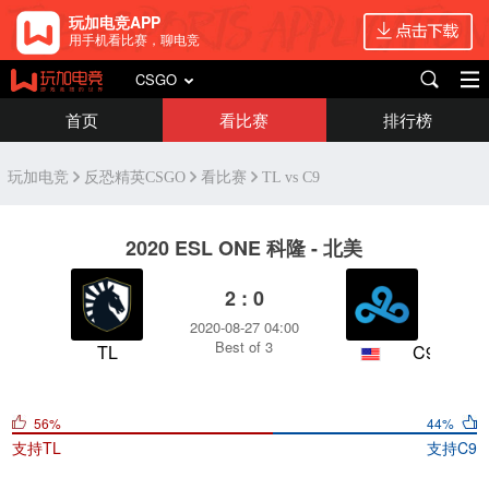
玩加电竞APP
用手机看比赛，聊电竞
CSGO
首页
看比赛
排行榜
玩加电竞
反恐精英CSGO
看比赛
TL vs C9
2020 ESL ONE 科隆 - 北美
2 : 0
2020-08-27 04:00
Best of 3
TL
C9
56%
44%
支持
TL
支持
C9