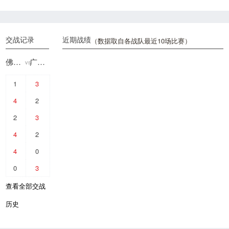
交战记录
近期战绩
（数据取自各战队最近10场比赛）
佛山DRG
广州TTG
vs
1
3
4
2
2
3
4
2
4
0
0
3
查看全部交战
历史