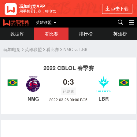
玩加电竞APP
用手机看比赛，聊电竞
英雄联盟
数据库
看比赛
排行榜
英雄榜
玩加电竞
英雄联盟
看比赛
NMG vs LBR
2022 CBLOL 春季赛
0:3
已结束
NMG
LBR
2022-03-26 00:00 BO5