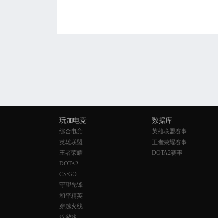
玩加电竞
数据库
综合电竞
英雄联盟赛事
英雄联盟
王者荣耀赛事
王者荣耀
DOTA2赛事
DOTA2
CS:GO
守望先锋
和平精英
穿越火线
泛游戏