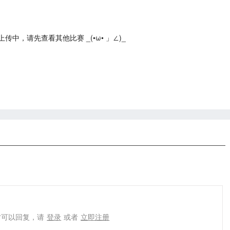
中，请先查看其他比赛 _(•ω• 」∠)_
才可以回复，请
登录
或者
立即注册