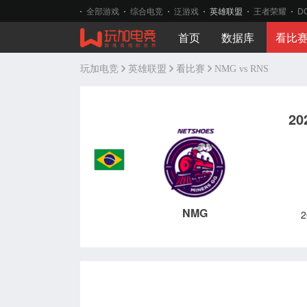
全部游戏
综合电竞
泛游戏
英雄联盟
王者荣耀
D
首页
数据库
看比
玩加电竞
英雄联盟
看比赛
NMG vs RNS
20
NMG
2