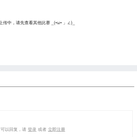
中，请先查看其他比赛 _(•ω• 」∠)_
才可以回复，请
登录
或者
立即注册