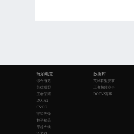
玩加电竞
数据库
综合电竞
英雄联盟赛事
英雄联盟
王者荣耀赛事
王者荣耀
DOTA2赛事
DOTA2
CS:GO
守望先锋
和平精英
穿越火线
泛游戏