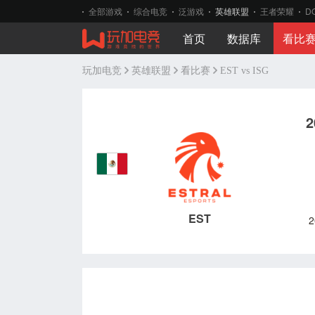
全部游戏
综合电竞
泛游戏
英雄联盟
王者荣耀
D
首页
数据库
看比
玩加电竞
英雄联盟
看比赛
EST vs ISG
2
EST
2