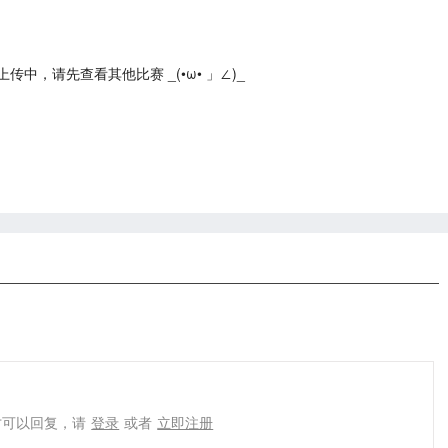
中，请先查看其他比赛 _(•ω• 」∠)_
才可以回复，请
登录
或者
立即注册