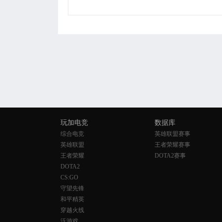
玩加电竞
数据库
综合电竞
英雄联盟赛事
英雄联盟
王者荣耀赛事
王者荣耀
DOTA2赛事
DOTA2
CS:GO
守望先锋
和平精英
穿越火线
泛游戏