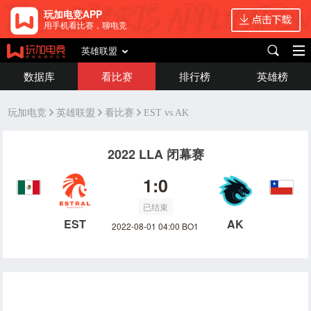
玩加电竞APP
用手机看比赛，聊电竞
英雄联盟
数据库
看比赛
排行榜
英雄榜
玩加电竞
英雄联盟
看比赛
EST vs AK
2022 LLA 闭幕赛
1:0
已结束
EST
AK
2022-08-01 04:00 BO1