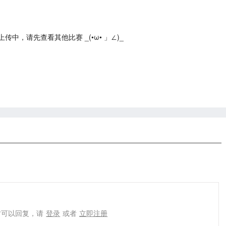
中，请先查看其他比赛 _(•ω• 」∠)_
才可以回复，请
登录
或者
立即注册