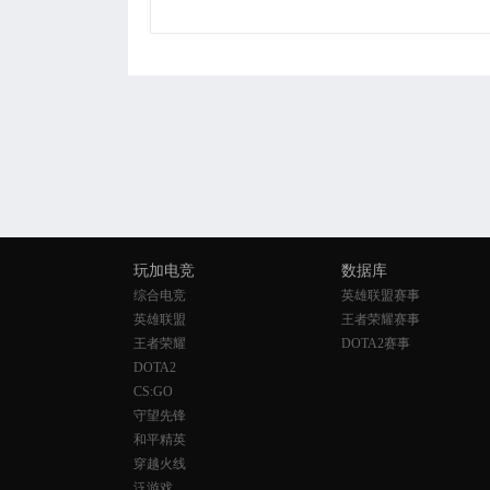
玩加电竞
数据库
综合电竞
英雄联盟赛事
英雄联盟
王者荣耀赛事
王者荣耀
DOTA2赛事
DOTA2
CS:GO
守望先锋
和平精英
穿越火线
泛游戏