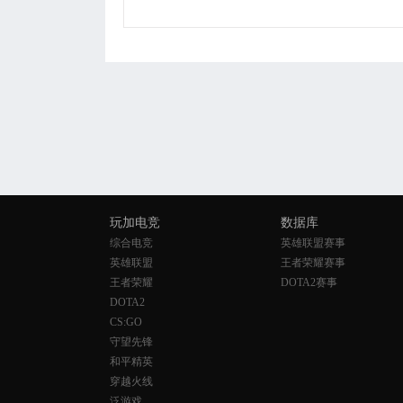
玩加电竞
数据库
综合电竞
英雄联盟赛事
英雄联盟
王者荣耀赛事
王者荣耀
DOTA2赛事
DOTA2
CS:GO
守望先锋
和平精英
穿越火线
泛游戏