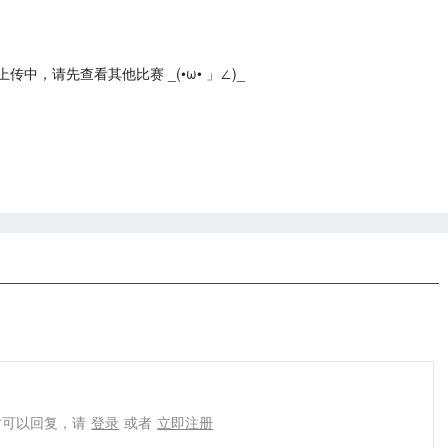
中，请先查看其他比赛 _(•ω• 」∠)_
才可以回复，请
登录
或者
立即注册