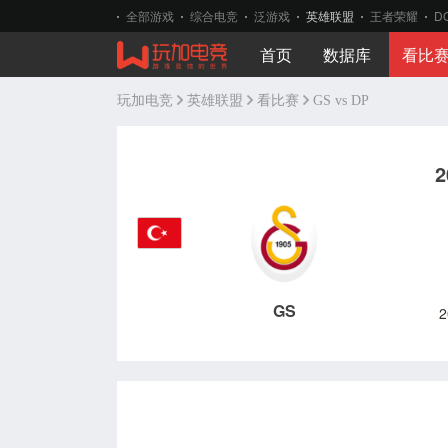
全部游戏
综合电竞
泛游戏
英雄联盟
王者荣耀
D
首页
数据库
看比
玩加电竞
英雄联盟
看比赛
GS vs DP
2
GS
2