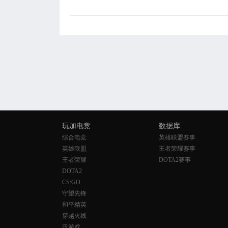
玩加电竞
数据库
综合电竞
英雄联盟赛事
英雄联盟
王者荣耀赛事
王者荣耀
DOTA2赛事
DOTA2
CS:GO
守望先锋
和平精英
穿越火线
泛游戏