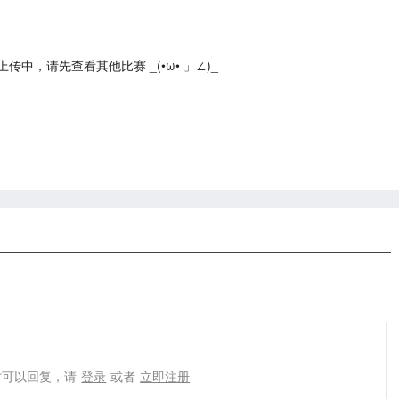
中，请先查看其他比赛 _(•ω• 」∠)_
才可以回复，请
登录
或者
立即注册