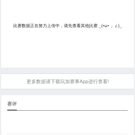
比赛数据正在努力上传中，请先查看其他比赛 _(•ω• 」∠)_
更多数据请下载玩加赛事App进行查看!
赛评