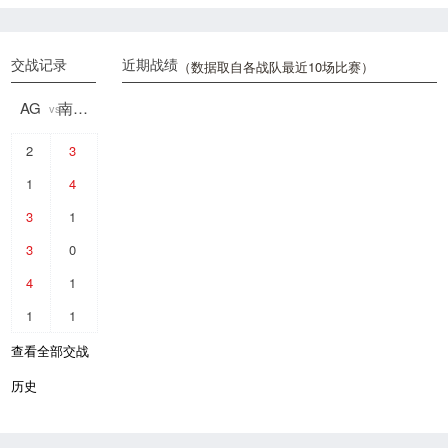
交战记录
近期战绩
（数据取自各战队最近10场比赛）
AG
南通HERO久竞
vs
2
3
1
4
3
1
3
0
4
1
1
1
查看全部交战
历史