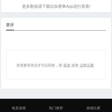
更多数据请下载玩加赛事App进行查看!
赛评
你需要登录后才可以回复，请
登录
或者
立即注册
电竞游戏
热门推荐
游戏比赛