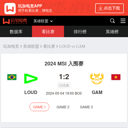
玩加电竞APP
用手机看比赛，聊电竞
英雄联盟
数据库
看比赛
排行榜
英雄榜
玩加电竞
英雄联盟
看比赛
LOUD vs GAM
2024 MSI 入围赛
1:2
已结束
LOUD
GAM
2024-05-04 19:00 BO3
GAME 1
GAME 2
GAME 3