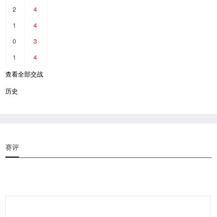
2
4
1
4
0
3
1
4
查看全部交战
历史
赛评