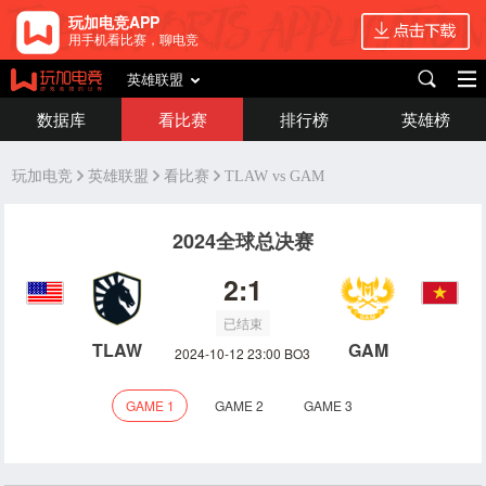
玩加电竞APP
用手机看比赛，聊电竞
英雄联盟
数据库
看比赛
排行榜
英雄榜
玩加电竞
英雄联盟
看比赛
TLAW vs GAM
2024全球总决赛
2:1
已结束
TLAW
GAM
2024-10-12 23:00 BO3
GAME 1
GAME 2
GAME 3