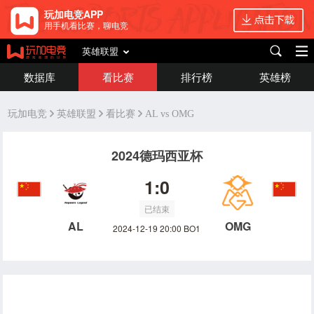
玩加电竞APP
用手机看比赛，聊电竞
英雄联盟
数据库
看比赛
排行榜
英雄榜
玩加电竞
英雄联盟
看比赛
AL vs OMG
2024德玛西亚杯
1:0
已结束
AL
OMG
2024-12-19 20:00 BO1