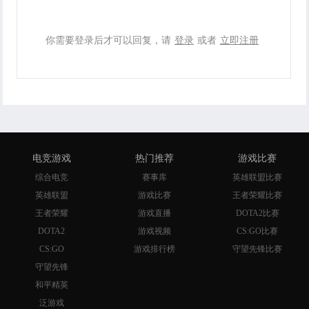
你需要登录后才可以回复，请
登录
或者
立即注册
电竞游戏
热门推荐
游戏比赛
综合电竞
赛事库
英雄联盟比赛
英雄联盟
游戏比赛
王者荣耀比赛
王者荣耀
游戏直播
DOTA2比赛
DOTA2
游戏视频
CS:GO比赛
CS:GO
游戏排行榜
守望先锋比赛
守望先锋
和平精英
泛游戏