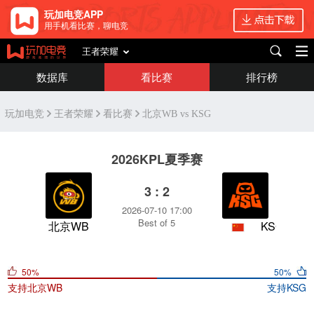
玩加电竞APP
用手机看比赛，聊电竞
王者荣耀
数据库
看比赛
排行榜
玩加电竞
王者荣耀
看比赛
北京WB vs KSG
2026KPL夏季赛
3 : 2
2026-07-10 17:00
Best of 5
北京WB
KSG
50%
50%
支持
北京WB
支持
KSG