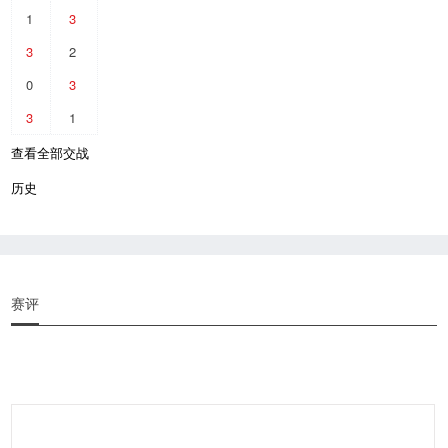
1
3
3
2
0
3
3
1
查看全部交战
历史
赛评