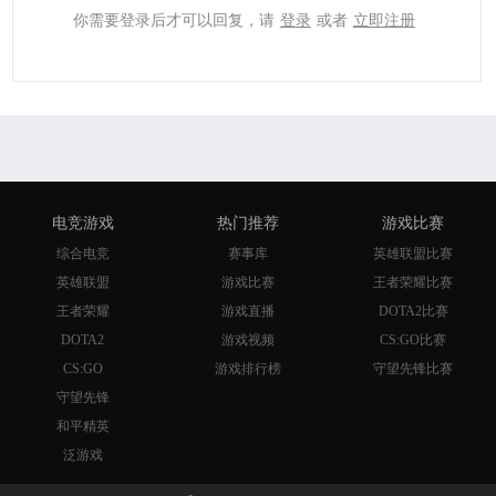
你需要登录后才可以回复，请
登录
或者
立即注册
电竞游戏
热门推荐
游戏比赛
综合电竞
赛事库
英雄联盟比赛
英雄联盟
游戏比赛
王者荣耀比赛
王者荣耀
游戏直播
DOTA2比赛
DOTA2
游戏视频
CS:GO比赛
CS:GO
游戏排行榜
守望先锋比赛
守望先锋
和平精英
泛游戏