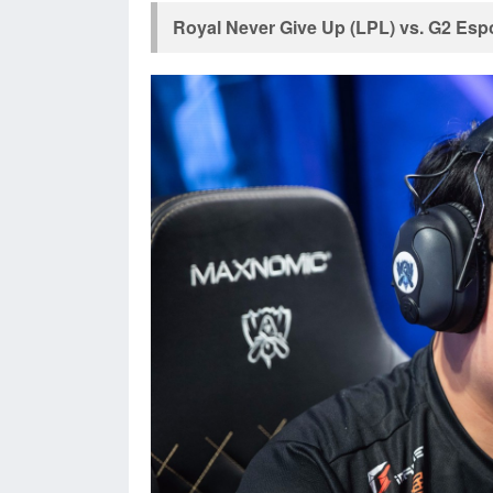
Royal Never Give Up (
LPL
) vs. G2 Espo