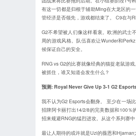
团战来将比赛拖到后期。在小组赛阶段1号种
有这一切都是归根于辅助Ming在大龙区的
管经济是否领先，游戏都结束了。 C9在与
G2不希望被人们像这样看衰。欧洲的武士不
周的游戏风格。队伍喜欢让Wunder和Pe
候保证自己的安全。
RNG vs G2的比赛就像经典的猫捉老鼠
被抓住，谁又知道会发生什么？
预测: Royal Never Give Up 3-1 G2 Esport
我不认为G2 Esports会翻身。 至少在一
招牌阿卡丽打出14/2/8的完美数据和10
招来规避RNG的猛烈进攻。从这个系列赛
最让人期待的或许就是Uzi的薇恩和Hjarn