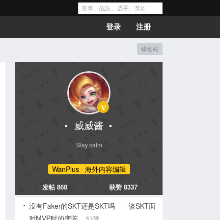
登录
注册
移动站
威威酱
Stay calm
WanPlus · 海外内容编辑
发帖 868
获赞 8337
没有Faker的SKT还是SKT吗——谈SKT面
对MVP时的变阵
51赞