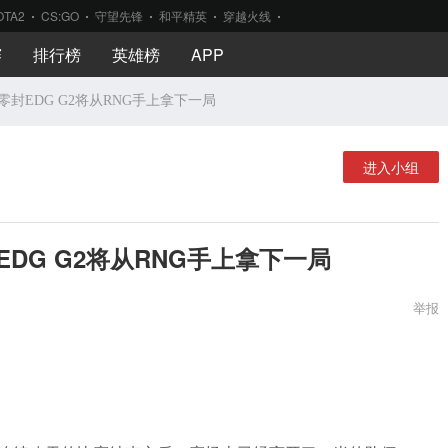
OTA2
CS:GO
守望先锋
和平精英
穿越火线
赛
排行榜
英雄榜
APP
零封EDG G2将从RNG手上拿下一局
进入小组
EDG G2将从RNG手上拿下一局
举报