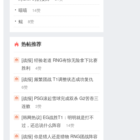
嘻嘻
14赞
鲲
8赞
热帖推荐
[战报] 经验老道 RNG有惊无险拿下比赛
胜利
4赞
[战报] 频繁团战 T1调整状态成功复仇
6赞
[战报] PSG滚起雪球完成双杀 G2苦吞三
连败
3赞
[韩网热议] EG战胜T1：明明就是打不
过，还总说什么阵容
14赞
[战报] 你是猎人还是猎物 RNG团战阵容