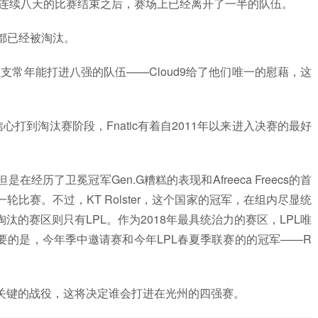
段连续八天的比赛结束之后，赛场上已经离开了一半的队伍。
都已经被淘汰。
支常年能打进八强的队伍——Cloud9给了他们唯一的慰藉，这
ic有信心打到淘汰赛阶段，Fnatic有着自2011年以来进入决赛的最好
历了卫冕冠军Gen.G糟糕的表现和Afreeca Freecs的首
比赛。不过，KT Rolster，这个国家的冠军，在组内尽显统
的赛区则只有LPL。作为2018年最具统治力的赛区，LPL唯
要的是，今年季中邀请赛和今年LPL春夏季联赛的的冠军——R
关键的战役，这将决定谁会打进在光州的四强赛。