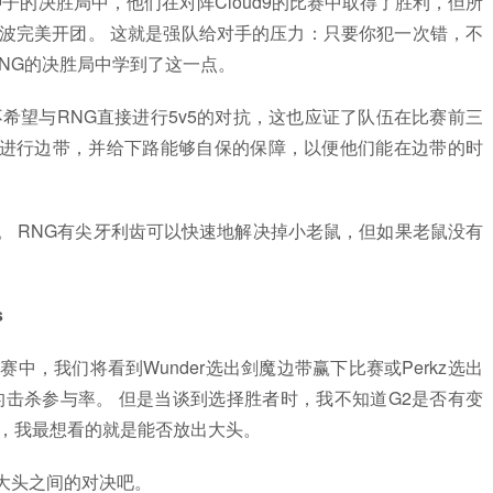
子的决胜局中，他们在对阵Cloud9的比赛中取得了胜利，但所
一波完美开团。 这就是强队给对手的压力：只要你犯一次错，不
RNG的决胜局中学到了这一点。
希望与RNG直接进行5v5的对抗，这也应证了队伍在比赛前三
rkz进行边带，并给下路能够自保的保障，以便他们能在边带的时
游戏。 RNG有尖牙利齿可以快速地解决掉小老鼠，但如果老鼠没有
s
场比赛中，我们将看到Wunder选出剑魔边带赢下比赛或Perkz选出
0％的击杀参与率。 但是当谈到选择胜者时，我不知道G2是否有变
中，我最想看的就是能否放出大头。
an大头之间的对决吧。