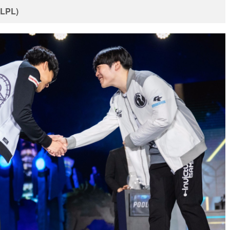
LPL
)