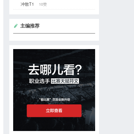
冲散T1
10赞
主编推荐