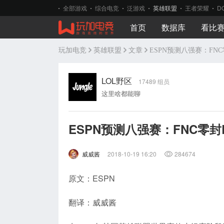
全部游戏
综合电竞
泛游戏
英雄联盟
王者荣耀
D
首页
数据库
看比
玩加电竞
英雄联盟
文章
ESPN预测八强赛：FNC
LOL野区
17489 组员
这里啥都能聊
ESPN预测八强赛：FNC零封
威威酱
2018-10-19 16:20
284674
原文：ESPN
翻译：威威酱