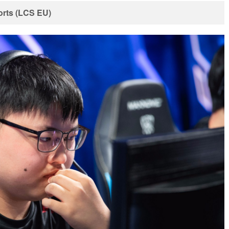
rts (
LCS EU
)