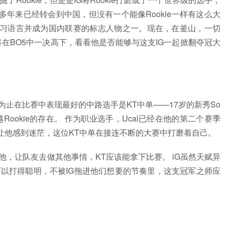
年来已经转会到中国，但没有一个能像Rookie一样有这么大
习语言并成为国内联赛的标志人物之一。现在，在釜山，一切
ie”将在BO5中一决高下，看看他是否能够与这支IG一起掀翻夺冠大
今为止在比赛中表现最好的中路选手是KT中单——17岁的新秀So
能够超越Rookie的存在。 作为职业选手，Ucal已经在他的第二个赛季
让他感到迷茫，这位KT中单在接连不断的大赛中打磨着自己。
制住他，让队友去做其他事情，KT应该能拿下比赛。 iG虽然天赋异
可以打得聪明，不被IG拖进他们想要的节奏里，这支冠军之师应