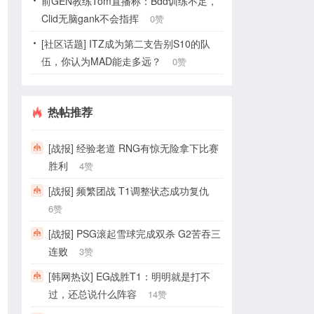
前GEN教练Tom直播称：Bdd训练不足，
Clid无脑gank不会指挥
0赞
[社区话题] ITZ成为第二支告别S10的队
伍，你认为MAD能走多远？
0赞
热帖推荐
[战报] 经验老道 RNG有惊无险拿下比赛
胜利
4赞
[战报] 频繁团战 T1调整状态成功复仇
6赞
[战报] PSG滚起雪球完成双杀 G2苦吞三
连败
3赞
[韩网热议] EG战胜T1：明明就是打不
过，还总说什么阵容
14赞