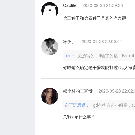
Qadlife
2020-09-28 21:59:38
第三种子和第四种子是真的有差距
冷夜、
2020-09-28 22:00:01
nlnl：
无所谓的，tl输了的话，Brox
你咋这么确定老干爹就能打过r7,.人家
那个村的王富贵
2020-09-28 22:02:
在下沉思猫：
lgd有机会进小组赛，
关我sup什么事？