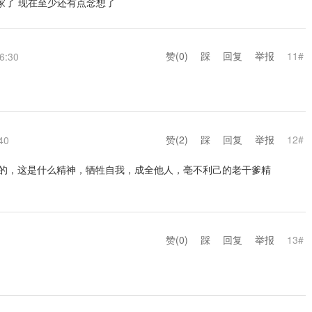
得回家了 现在至少还有点念想了
赞(
0
)
踩
回复
举报
11#
6:30
赞(
2
)
踩
回复
举报
12#
40
己擅长的，这是什么精神，牺牲自我，成全他人，亳不利己的老干爹精
赞(
0
)
踩
回复
举报
13#