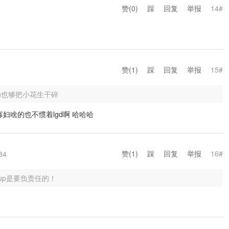
赞(
0
)
踩
回复
举报
14#
赞(
1
)
踩
回复
举报
15#
ah也够把小花生干碎
寡妇啥的也不惯着lgd啊 哈哈哈
赞(
1
)
踩
回复
举报
16#
34
sup是要负责任的！