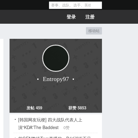
登录
注册
移动站
Entropy97
发帖 459
获赞 5853
[韩国网友玩梗] 四大战队代表人上
演“KDA”The Baddest
0赞