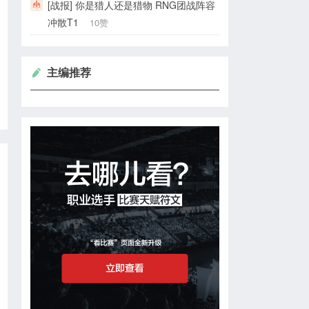
[战报] 你是猎人还是猎物 RNG团战阵容
冲散T1
10赞
主编推荐