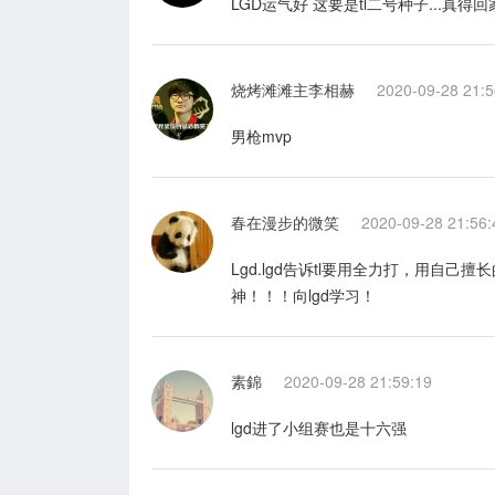
LGD运气好 这要是tl二号种子...真
烧烤滩滩主李相赫
2020-09-28 21:5
男枪mvp
春在漫步的微笑
2020-09-28 21:56:
Lgd.lgd告诉tl要用全力打，用自
神！！！向lgd学习！
素錦
2020-09-28 21:59:19
lgd进了小组赛也是十六强