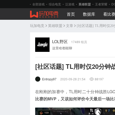
全部游戏
综合电竞
泛游戏
英雄联盟
王者荣耀
D
首页
数据库
看比
玩加电竞
英雄联盟
文章
[社区话题] TL用时仅
LOL野区
17489 组员
这里啥都能聊
[社区话题] TL用时仅20分
Entropy97
2020-09-28 21:54
88197
在刚刚的加赛中，TL用时二十分钟战胜LG
比赛的MVP，又该如何评价今天最后一场比