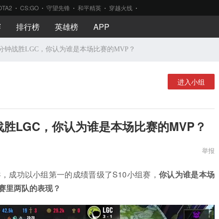
OTA2
CS:GO
守望先锋
和平精英
穿越火线
赛
排行榜
英雄榜
APP
20分钟战胜LGC，你认为谁是本场比赛的MVP？
进入小组
钟战胜LGC，你认为谁是本场比赛的MVP？
举报
C，成功以小组第一的成绩晋级了S10小组赛，
你认为谁是本场
赛里两队的表现？