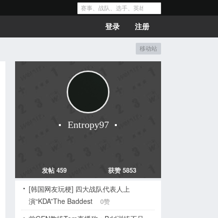
登录
注册
移动站
Entropy97
发帖 459
获赞 5853
[韩国网友玩梗] 四大战队代表人上
演“KDA”The Baddest
0赞