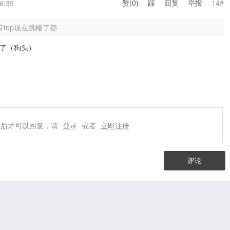
赞(
0
)
踩
回复
举报
14#
6:39
持top现在跳楼了都
了（狗头）
录后才可以回复，请
登录
或者
立即注册
评论