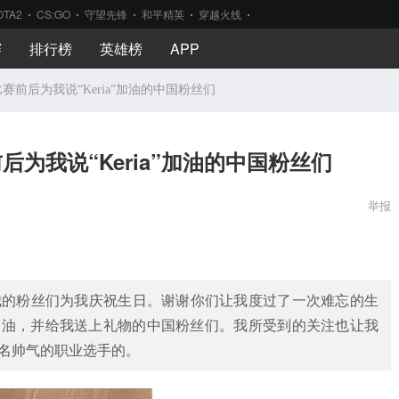
OTA2
CS:GO
守望先锋
和平精英
穿越火线
赛
排行榜
英雄榜
APP
在比赛前后为我说“Keria”加油的中国粉丝们
前后为我说“Keria”加油的中国粉丝们
举报
我的粉丝们为我庆祝生日。谢谢你们让我度过了一次难忘的生
a”加油，并给我送上礼物的中国粉丝们。我所受到的关注也让我
名帅气的职业选手的。