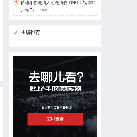
[战报] 你是猎人还是猎物 RNG团战阵容
冲散T1
10赞
主编推荐