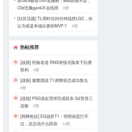
前GEN教练Tom直播称：Bdd训练不足，
Clid无脑gank不会指挥
0赞
[社区话题] TL用时仅20分钟战胜LGC，你
认为谁是本场比赛的MVP？
0赞
热帖推荐
[战报] 经验老道 RNG有惊无险拿下比赛
胜利
4赞
[战报] 频繁团战 T1调整状态成功复仇
6赞
[战报] PSG滚起雪球完成双杀 G2苦吞三
连败
3赞
[韩网热议] EG战胜T1：明明就是打不
过，还总说什么阵容
14赞