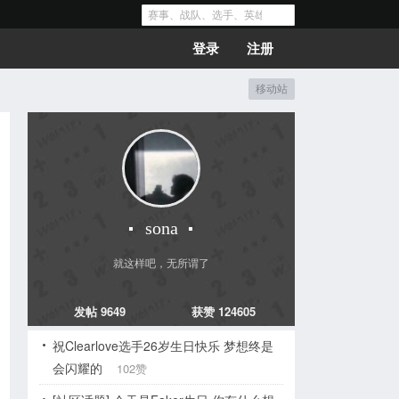
登录
注册
移动站
sona
就这样吧，无所谓了
发帖 9649
获赞 124605
祝Clearlove选手26岁生日快乐 梦想终是
会闪耀的
102赞