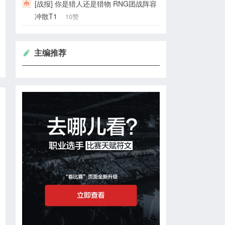
[战报] 你是猎人还是猎物 RNG团战阵容
冲散T1
10赞
主编推荐