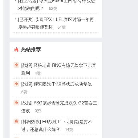
[社区话题] 今天是Faker生日 你有什么想
对他说的呢？
52赞
[已开奖] 恭喜FPX！LPL赛区时隔一年再
度捧起召唤师奖杯
51赞
热帖推荐
[战报] 经验老道 RNG有惊无险拿下比赛
胜利
4赞
[战报] 频繁团战 T1调整状态成功复仇
6赞
[战报] PSG滚起雪球完成双杀 G2苦吞三
连败
3赞
[韩网热议] EG战胜T1：明明就是打不
过，还总说什么阵容
14赞