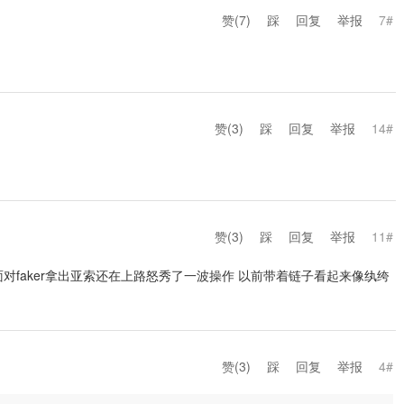
赞(
7
)
踩
回复
举报
7#
赞(
3
)
踩
回复
举报
14#
赞(
3
)
踩
回复
举报
11#
 面对faker拿出亚索还在上路怒秀了一波操作 以前带着链子看起来像纨绔
赞(
3
)
踩
回复
举报
4#