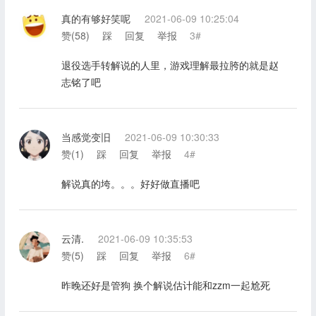
真的有够好笑呢
2021-06-09 10:25:04
赞(
58
)
踩
回复
举报
3#
退役选手转解说的人里，游戏理解最拉胯的就是赵
志铭了吧
当感觉变旧
2021-06-09 10:30:33
赞(
1
)
踩
回复
举报
4#
解说真的垮。。。好好做直播吧
云清.
2021-06-09 10:35:53
赞(
5
)
踩
回复
举报
6#
昨晚还好是管狗 换个解说估计能和zzm一起尬死