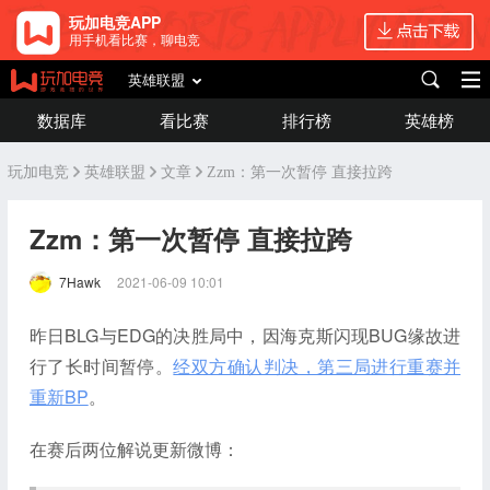
玩加电竞APP
用手机看比赛，聊电竞
英雄联盟
数据库
看比赛
排行榜
英雄榜
玩加电竞
英雄联盟
文章
Zzm：第一次暂停 直接拉跨
Zzm：第一次暂停 直接拉跨
7Hawk
2021-06-09 10:01
昨日BLG与EDG的决胜局中，因海克斯闪现BUG缘故进
行了长时间暂停。
经双方确认判决，第三局进行重赛并
重新BP
。
在赛后两位解说更新微博：