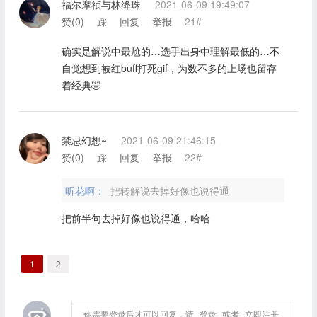
福尔摩祯与林绛珠
2021-06-09 19:49:07
赞(
0
)
踩
回复
举报
21#
确实是解说中最尬的…选手出身中理解最低的…不
自觉想到被红buff打死gif，为数不多的上场也留存
着经典🤣
禁忌幻想~
2021-06-09 21:46:15
赞(
0
)
踩
回复
举报
22#
听花啊：
把转解说去掉好像也说得通
把前半句去掉好像也说得通，哈哈
1
2
你需要登录后才可以回复，请
登录
或者
立即注册