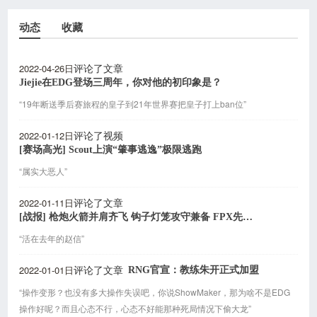
动态
收藏
2022-04-26日
评论了文章
Jiejie在EDG登场三周年，你对他的初印象是？
“19年断送季后赛旅程的皇子到21年世界赛把皇子打上ban位”
2022-01-12日
评论了视频
[赛场高光] Scout上演“肇事逃逸”极限逃跑
“属实大恶人”
2022-01-11日
评论了文章
[战报] 枪炮火箭并肩齐飞 钩子灯笼攻守兼备 FPX先赢一局
“活在去年的赵信”
2022-01-01日
RNG官宣：教练朱开正式加盟
评论了文章
“操作变形？也没有多大操作失误吧，你说ShowMaker，那为啥不是EDG
操作好呢？而且心态不行，心态不好能那种死局情况下偷大龙”