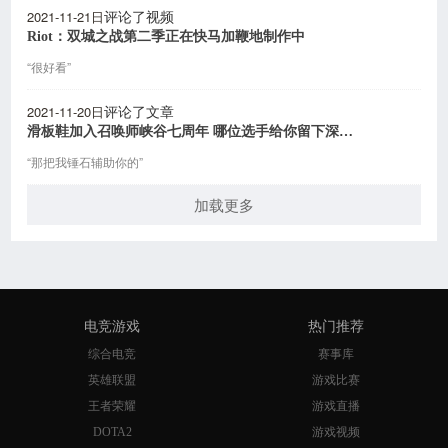
2021-11-21日
评论了视频
Riot：双城之战第二季正在快马加鞭地制作中
“很好看”
2021-11-20日
评论了文章
滑板鞋加入召唤师峡谷七周年 哪位选手给你留下深刻印象？
“那把我锤石辅助你的”
加载更多
电竞游戏
热门推荐
综合电竞
赛事库
英雄联盟
游戏比赛
王者荣耀
游戏直播
DOTA2
游戏视频