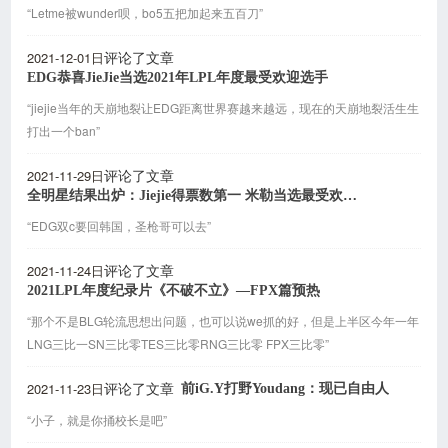
“Letme被wunder呗，bo5五把加起来五百刀”
2021-12-01日
评论了文章
EDG恭喜JieJie当选2021年LPL年度最受欢迎选手
“jiejie当年的天崩地裂让EDG距离世界赛越来越远，现在的天崩地裂活生生
打出一个ban”
2021-11-29日
评论了文章
全明星结果出炉：Jiejie得票数第一 米勒当选最受欢迎解说
“EDG双c要回韩国，圣枪哥可以去”
2021-11-24日
评论了文章
2021LPL年度纪录片《不破不立》—FPX篇预热
“那个不是BLG轮流思想出问题，也可以说we抓的好，但是上半区今年一年
LNG三比一SN三比零TES三比零RNG三比零 FPX三比零”
2021-11-23日
前iG.Y打野Youdang：现已自由人
评论了文章
“小子，就是你捅校长是吧”