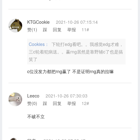
KTGCookie
2021-10-26 07:15:14
赞(
1
)
踩
回复
举报
11#
Cookies：
下轮打edg看吧。。我感觉edg才难，
三c轮着犯病送。。赢rng居然是靠野辅c了也是搞
笑了
c位没发力都把rng赢了 不是证明rng真的拉嘛
Leeco
2021-10-26 07:30:03
赞(
0
)
踩
回复
举报
12#
不破不立