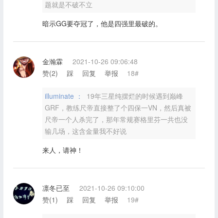
题就是不破不立
暗示GG要夺冠了，他是四强里最破的。
金瀚霖
2021-10-26 09:06:48
赞(
2
)
踩
回复
举报
18#
illuminate ：
19年三星纯摆烂的时候遇到巅峰
GRF，教练尺帝直接整了个四保一VN，然后真被
尺帝一个人杀完了，那年常规赛格里芬一共也没
输几场，这含金量我不好说
来人，请神！
凛冬已至
2021-10-26 09:10:00
赞(
1
)
踩
回复
举报
19#