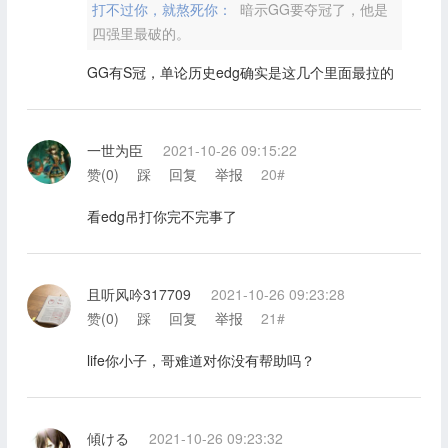
打不过你，就熬死你：
暗示GG要夺冠了，他是
四强里最破的。
GG有S冠，单论历史edg确实是这几个里面最拉的
一世为臣
2021-10-26 09:15:22
赞(
0
)
踩
回复
举报
20#
看edg吊打你完不完事了
且听风吟317709
2021-10-26 09:23:28
赞(
0
)
踩
回复
举报
21#
life你小子，哥难道对你没有帮助吗？
傾ける
2021-10-26 09:23:32