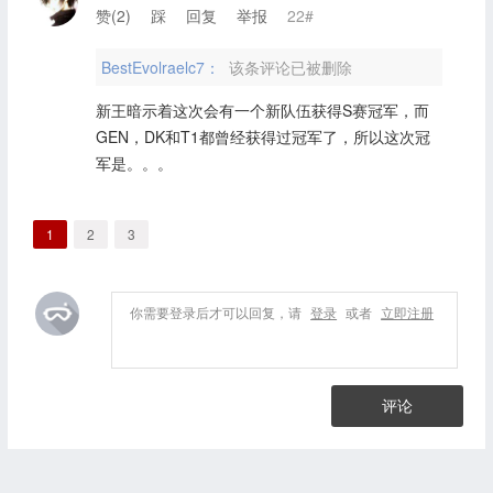
赞(
2
)
踩
回复
举报
22#
BestEvolraelc7：
该条评论已被删除
新王暗示着这次会有一个新队伍获得S赛冠军，而
GEN，DK和T1都曾经获得过冠军了，所以这次冠
军是。。。
1
2
3
你需要登录后才可以回复，请
登录
或者
立即注册
评论