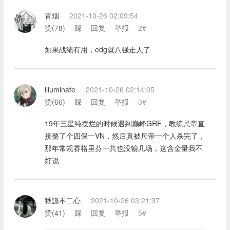
青烟
2021-10-26 02:09:54
赞(
78
)
踩
回复
举报
2#
如果战绩有用，edg就八强走人了
illuminate
2021-10-26 02:14:05
赞(
66
)
踩
回复
举报
3#
19年三星纯摆烂的时候遇到巅峰GRF，教练尺帝直
接整了个四保一VN，然后真被尺帝一个人杀完了，
那年常规赛格里芬一共也没输几场，这含金量我不
好说
秋譫不二心
2021-10-26 03:21:37
赞(
41
)
踩
回复
举报
5#