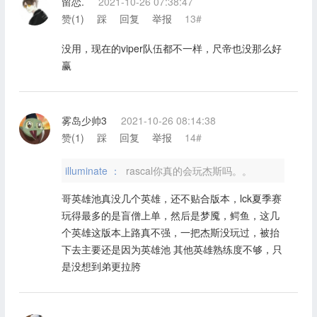
留恋.
2021-10-26 07:38:47
赞(
1
)
踩
回复
举报
13#
没用，现在的viper队伍都不一样，尺帝也没那么好
赢
雾岛少帅3
2021-10-26 08:14:38
赞(
1
)
踩
回复
举报
14#
illuminate ：
rascal你真的会玩杰斯吗。。
哥英雄池真没几个英雄，还不贴合版本，lck夏季赛
玩得最多的是盲僧上单，然后是梦魇，鳄鱼，这几
个英雄这版本上路真不强，一把杰斯没玩过，被抬
下去主要还是因为英雄池 其他英雄熟练度不够，只
是没想到弟更拉胯