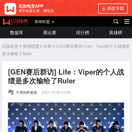
玩加电竞APP
用手机看比赛，聊电竞
英雄联盟
数据库
看比赛
排行榜
英雄榜
玩加电竞
英雄联盟
文章
[GEN赛后群访] Life：Viper的个人战绩是
多次输给了Ruler
[GEN赛后群访] Life：Viper的个人战
绩是多次输给了Ruler
不烫的荞麦面
2021-10-26 01:08