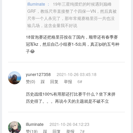
illuminate ：
19年三星纯摆烂的时候遇到巅峰
GRF，教练尺帝直接整了个四保一VN，然后真被
尺帝一个人杀完了，那年常规赛格里芬一共也没
输几场，这含金量我不好说
18冒泡赛还把格里芬按在了国内，顺带还有春季赛
冠军kz，然后自己小组赛1-5出局，真正lpl的五号种
子😂
yuner127358
2021-10-26 03:45:18
赞(
0
)
踩
回复
举报
6#
历史战绩100%有用那还打比赛干什么？坐下来拼
历史得了。。。再说今天的主题就是不破不立
illuminate
2021-10-26 04:12:23
赞(
19
)
踩
回复
举报
7#