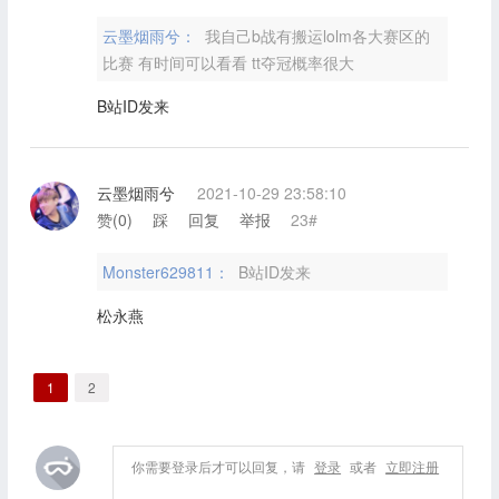
云墨烟雨兮：
我自己b战有搬运lolm各大赛区的
比赛 有时间可以看看 tt夺冠概率很大
B站ID发来
云墨烟雨兮
2021-10-29 23:58:10
赞(
0
)
踩
回复
举报
23#
Monster629811：
B站ID发来
松永燕
1
2
你需要登录后才可以回复，请
登录
或者
立即注册