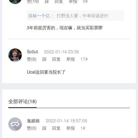
赞(
19
)
踩
回复
举报
9#
目标一个亿：
打野没人要，中单应该还行
3年前挺厉害的，现在嘛，就当买彩票啰
Sc0ut
2022-01-14 23:36
赞(
6
)
踩
回复
举报
17#
Ucal这回要当院长了
全部评论(18)
逸媚娘
2022-01-14 19:57:05
赞(
0
)
踩
回复
举报
1#