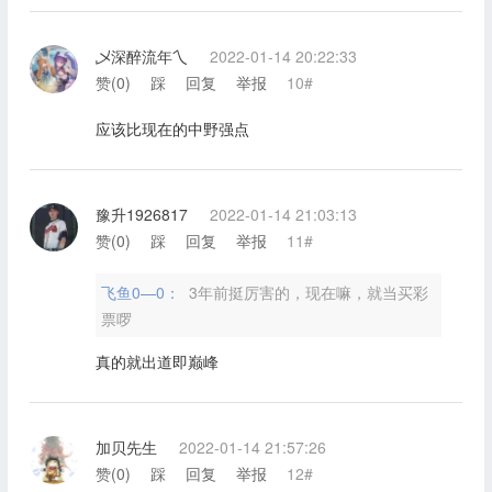
乄深醉流年乀
2022-01-14 20:22:33
赞(
0
)
踩
回复
举报
10#
应该比现在的中野强点
豫升1926817
2022-01-14 21:03:13
赞(
0
)
踩
回复
举报
11#
飞鱼0—0：
3年前挺厉害的，现在嘛，就当买彩
票啰
真的就出道即巅峰
加贝先生
2022-01-14 21:57:26
赞(
0
)
踩
回复
举报
12#