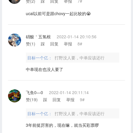
赞(
2
)
踩
回复
举报
7#
ucal以前可是跟chovy一起比较的😭
硝酸＇五氢根
2022-01-14 20:10:56
赞(
1
)
踩
回复
举报
8#
目标一个亿：
打野没人要，中单应该还行
中单现在也没人要了
飞鱼0—0
2022-01-14 20:11:14
赞(
19
)
踩
回复
举报
9#
目标一个亿：
打野没人要，中单应该还行
3年前挺厉害的，现在嘛，就当买彩票啰