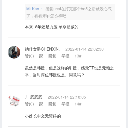
M1Kan：
感觉ucal在打完那个bo5之后就没心气
了，看看来lpl怎么样吧
本来18年还是力压 单杀超威的
纳什女爵CHENXIN.
2022-01-14 22:02:30
赞(
0
)
踩
回复
举报
13#
虽然是韩援，但是这样的引援，感觉TT也是无赖之
举，当时两位韩援也是。同意吗？
丿 厄厄厄
2022-01-14 22:18:05
赞(
0
)
踩
回复
举报
14#
小酋长中文无障碍的