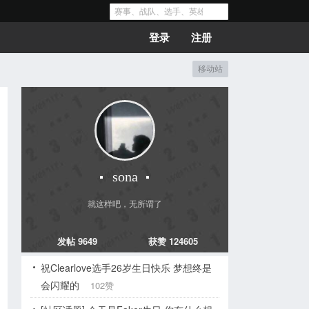
登录
注册
移动站
sona
就这样吧，无所谓了
发帖 9649
获赞 124605
祝Clearlove选手26岁生日快乐 梦想终是
会闪耀的
102赞