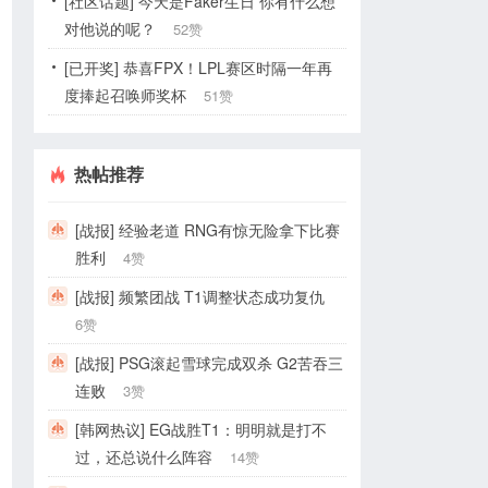
[社区话题] 今天是Faker生日 你有什么想
对他说的呢？
52赞
[已开奖] 恭喜FPX！LPL赛区时隔一年再
度捧起召唤师奖杯
51赞
热帖推荐
[战报] 经验老道 RNG有惊无险拿下比赛
胜利
4赞
[战报] 频繁团战 T1调整状态成功复仇
6赞
[战报] PSG滚起雪球完成双杀 G2苦吞三
连败
3赞
[韩网热议] EG战胜T1：明明就是打不
过，还总说什么阵容
14赞