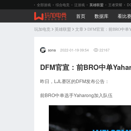
全部游戏
综合电竞
泛游戏
英雄联盟
王者荣耀
D
首页
数据库
看比
玩加电竞
英雄联盟
文章
DFM官宣：前BRO中单Ya
sona
2022-01-19 09:54
22167
DFM官宣：前BRO中单Yaha
昨日，LJL赛区的DFM发布公告：
前BRO中单选手Yaharong加入队伍