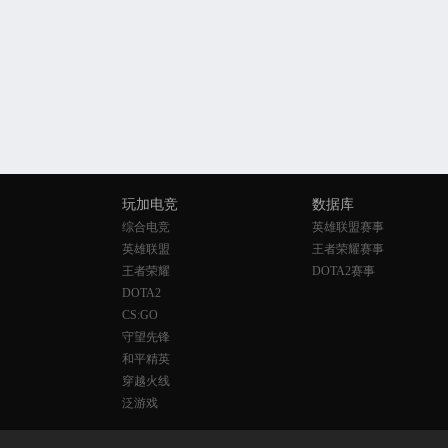
玩加电竞
数据库
综合电竞
英雄联盟赛事
英雄联盟
王者荣耀赛事
王者荣耀
DOTA2赛事
DOTA2
CS:GO
守望先锋
和平精英
穿越火线
泛游戏