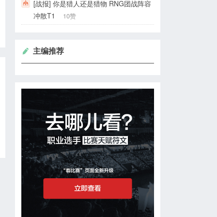
[战报] 你是猎人还是猎物 RNG团战阵容
冲散T1
10赞
主编推荐