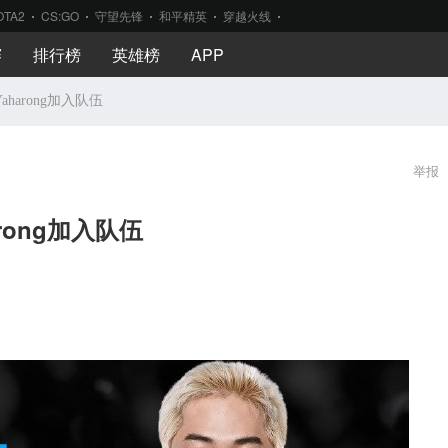
OTA2
CS:GO
守望先锋
和平精英
穿越火线
赛
排行榜
英雄榜
APP
harong加入队伍
举报
rong加入队伍