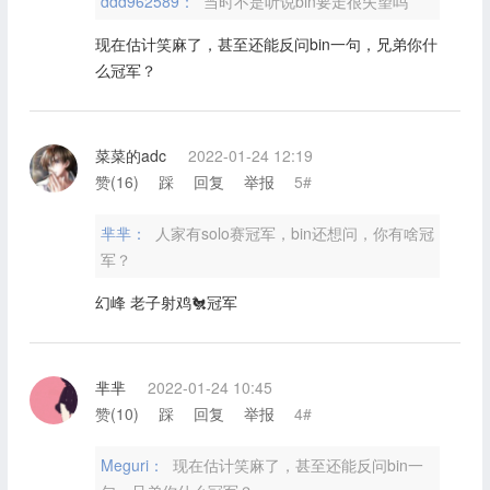
ddd962589：
当时不是听说bin要走很失望吗
现在估计笑麻了，甚至还能反问bin一句，兄弟你什
么冠军？
菜菜的adc
2022-01-24 12:19
赞(
16
)
踩
回复
举报
5#
芈芈：
人家有solo赛冠军，bin还想问，你有啥冠
军？
幻峰 老子射鸡🐔冠军
芈芈
2022-01-24 10:45
赞(
10
)
踩
回复
举报
4#
Meguri：
现在估计笑麻了，甚至还能反问bin一