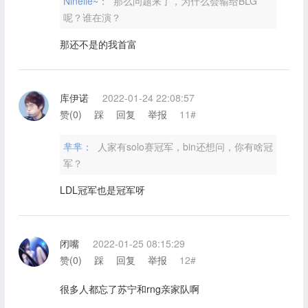
Ninelie~：
那么问题来了，为什么会输给BLG
呢？谁在演？
那还不是的我首富
库伊诺
2022-01-24 22:08:57
赞(
0
)
踩
回复
举报
11#
芈芈：
人家有solo赛冠军，bin还想问，你有啥冠
军？
LDL冠军也是冠军呀
闭嘴
2022-01-25 08:15:29
赞(
0
)
踩
回复
举报
12#
很多人都忘了苏宁和rng亲家队啊