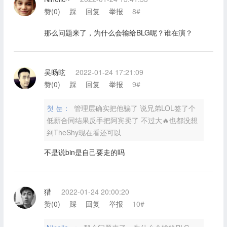
赞(
0
)
踩
回复
举报
8#
那么问题来了，为什么会输给BLG呢？谁在演？
吴旸昡
2022-01-24 17:21:09
赞(
0
)
踩
回复
举报
9#
첫 눈：
管理层确实把他骗了 说兄弟LOL签了个
低薪合同结果反手把阿宾卖了 不过大🔥也都没想
到TheShy现在看还可以
不是说bin是自己要走的吗
猎
2022-01-24 20:00:20
赞(
0
)
踩
回复
举报
10#