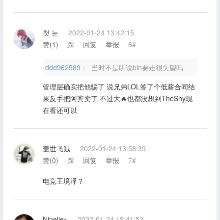
첫 눈
2022-01-24 13:42:15
赞(
1
)
踩
回复
举报
6#
ddd962589：
当时不是听说bin要走很失望吗
管理层确实把他骗了 说兄弟LOL签了个低薪合同结
果反手把阿宾卖了 不过大🔥也都没想到TheShy现
在看还可以
盖世飞贼
2022-01-24 13:58:39
赞(
0
)
踩
回复
举报
7#
电竞王境泽？
Ninelie~
2022-01-24 15:41:53