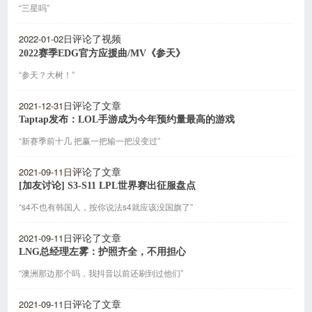
“三星吗”
2022-01-02日
评论了视频
2022赛季EDG官方应援曲/MV《参天》
“参天？大树！”
2021-12-31日
评论了文章
Taptap发布：LOL手游成为今年预约量最高的游戏
“新赛季前十几 把赢一把输一把没变过”
2021-09-11日
评论了文章
[加友讨论] S3-S11 LPL世界赛出征服盘点
“s4不也有韩国人，按你说法s4就应该没国旗了”
2021-09-11日
评论了文章
LNG总经理左雾：护照齐全，不用担心
“澳洲那边那个吗，我抖音以前还刷到过他们”
2021-09-11日
评论了文章