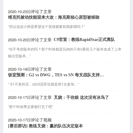
2020-10-23日
评论了文章
维克托被动技能迎来大改：海克斯核心原型被移除
“所以说设计师是希望这个英雄都要前期参团吗？”
2020-10-20日
C9官宣：教练RapidStar正式离队
评论了文章
“你不考虑版本的吗？那个时候都是玩肉的只有s赛前几个版本改成了上单
输出型版本。”
2020-10-19日
评论了文章
饭堂预测：G2 vs DWG，TES vs SN 每支战队支持率各一半
“ S1不算的话，s2s3冠军也都是第1次参加。”
2020-10-17日
叉烧：干你娘 这次没有冰鸟了
评论了文章
“那个时候季后赛都打完了吧”
2020-10-17日
评论了视频
[赛后群访] 教练叉烧：赢的队伍决定版本