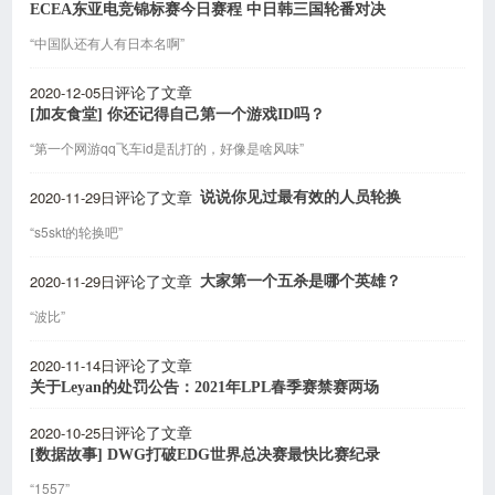
ECEA东亚电竞锦标赛今日赛程 中日韩三国轮番对决
“中国队还有人有日本名啊”
2020-12-05日
评论了文章
[加友食堂] 你还记得自己第一个游戏ID吗？
“第一个网游qq飞车id是乱打的，好像是啥风味”
2020-11-29日
说说你见过最有效的人员轮换
评论了文章
“s5skt的轮换吧”
2020-11-29日
大家第一个五杀是哪个英雄？
评论了文章
“波比”
2020-11-14日
评论了文章
关于Leyan的处罚公告：2021年LPL春季赛禁赛两场
2020-10-25日
评论了文章
[数据故事] DWG打破EDG世界总决赛最快比赛纪录
“1557”