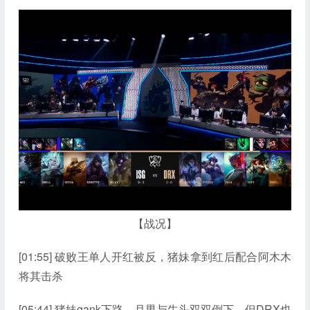
【战况】
[01:55] 破败王单人开红被反，猪妹拿到红后配合阿木木
将其击杀
[05:44] 猪妹gank下路，月男与牛头双双倒下，但DRX也