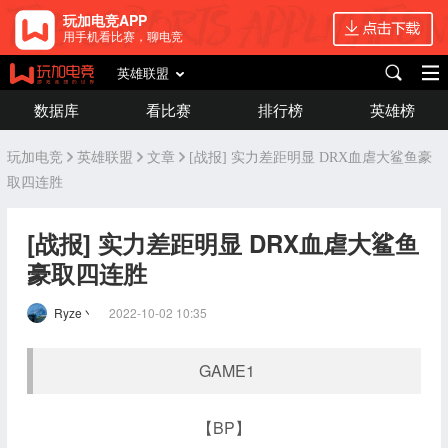
玩加电竞APP
用手机看比赛，聊电竞
英雄联盟
数据库
看比赛
排行榜
英雄榜
玩加电竞
英雄联盟
文章
[战报] 实力差距明显 DRX血虐大鲨鱼豪
取四连胜
[战报] 实力差距明显 DRX血虐大鲨鱼
豪取四连胜
Ryze丶
2022-10-02 10:35
GAME1
【BP】