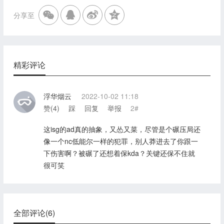
分享至
精彩评论
浮华烟云
2022-10-02 11:18
赞(
4
)
踩
回复
举报
2#
这isg的ad真的抽象，又怂又菜，尽管是个碾压局还
像一个nc低能尔一样的犯罪，别人莽进去了你跟一
下伤害啊？被碾了还想着保kda？关键还保不住就
很可笑
全部评论(6)