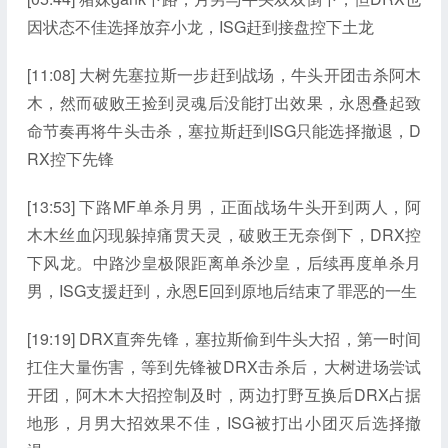
因状态不佳选择放弃小龙，ISG赶到接盘控下土龙
[11:08] 大树先塞拉斯一步赶到战场，牛头开团击杀阿木
木，然而破败王捡到灵魂后没能打出效果，永恩叠起致
命节奏再将牛头击杀，塞拉斯赶到ISG只能选择撤退，D
RX控下先锋
[13:53] 下路MF单杀月男，正面战场牛头开到两人，阿
木木丝血闪现躲掉痛贯天灵，破败王无奈倒下，DRX控
下风龙。中路沙皇极限距离单杀沙皇，后续再度单杀月
男，ISG支援赶到，永恩E回到原地后结束了罪恶的一生
[19:19] DRX直奔先锋，塞拉斯偷到牛头大招，第一时间
扛住大量伤害，等到先锋被DRX击杀后，大树进场尝试
开团，阿木木大招控制及时，两边打野互换后DRX占据
地形，月男大招效果不佳，ISG被打出小团灭后选择撤