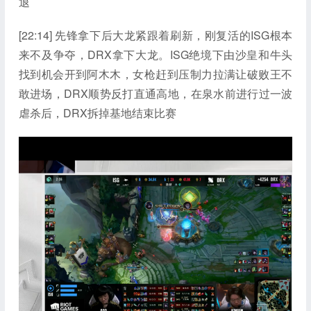
退
[22:14] 先锋拿下后大龙紧跟着刷新，刚复活的ISG根本
来不及争夺，DRX拿下大龙。ISG绝境下由沙皇和牛头
找到机会开到阿木木，女枪赶到压制力拉满让破败王不
敢进场，DRX顺势反打直通高地，在泉水前进行过一波
虐杀后，DRX拆掉基地结束比赛