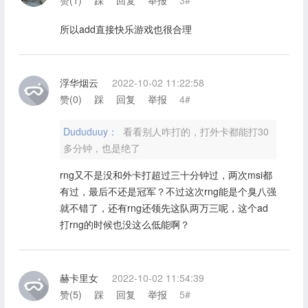
赞(
1
)
踩
回复
举报
3#
所以add直接快乐游戏也很合理
浮华烟云
2022-10-02 11:22:58
赞(
0
)
踩
回复
举报
4#
Dududuuy：
看看别人咋打的，打外卡都能打30
多分钟，也是绝了
rng又不是没和外卡打超过三十分钟过，两次msi都
有过，最后不还是冠军？不过这次rng能是个臭八强
就不错了，还有rng还领先这队两万三呢，这个ad
打rng的时候也没这么低能啊？
赫卡里女
2022-10-02 11:54:39
赞(
5
)
踩
回复
举报
5#