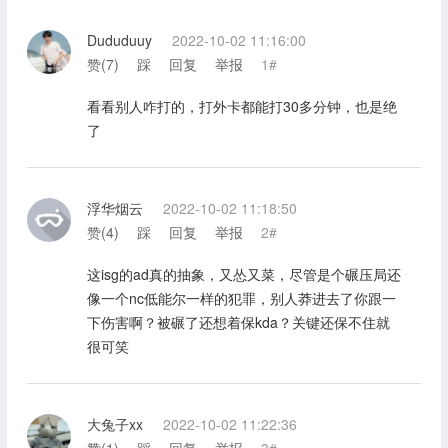
Dududuuy
2022-10-02 11:16:00
赞(
7
)
踩
回复
举报
1#
看看别人咋打的，打外卡都能打30多分钟，也是绝
了
浮华烟云
2022-10-02 11:18:50
赞(
4
)
踩
回复
举报
2#
这isg的ad真的抽象，又怂又菜，尽管是个碾压局还
像一个nc低能尔一样的犯罪，别人莽进去了你跟一
下伤害啊？被碾了还想着保kda？关键还保不住就
很可笑
大兔子xx
2022-10-02 11:22:36