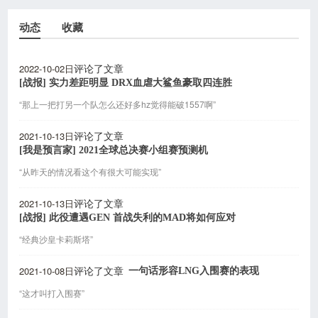
动态
收藏
2022-10-02日
评论了文章
[战报] 实力差距明显 DRX血虐大鲨鱼豪取四连胜
“那上一把打另一个队怎么还好多hz觉得能破1557啊”
2021-10-13日
评论了文章
[我是预言家] 2021全球总决赛小组赛预测机
“从昨天的情况看这个有很大可能实现”
2021-10-13日
评论了文章
[战报] 此役遭遇GEN 首战失利的MAD将如何应对
“经典沙皇卡莉斯塔”
2021-10-08日
一句话形容LNG入围赛的表现
评论了文章
“这才叫打入围赛”