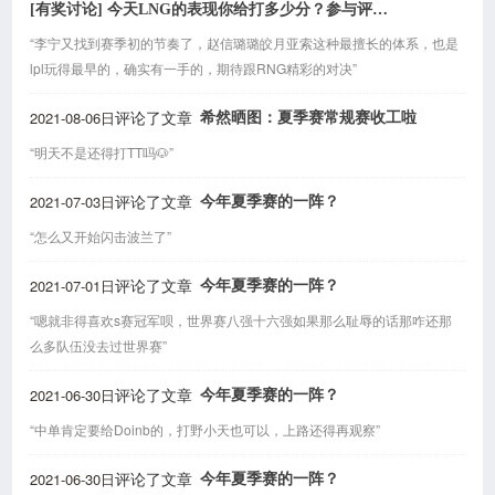
[有奖讨论] 今天LNG的表现你给打多少分？参与评论送机械键盘
“李宁又找到赛季初的节奏了，赵信璐璐皎月亚索这种最擅长的体系，也是
lpl玩得最早的，确实有一手的，期待跟RNG精彩的对决”
2021-08-06日
希然晒图：夏季赛常规赛收工啦
评论了文章
“明天不是还得打TT吗🐶”
2021-07-03日
今年夏季赛的一阵？
评论了文章
“怎么又开始闪击波兰了”
2021-07-01日
今年夏季赛的一阵？
评论了文章
“嗯就非得喜欢s赛冠军呗，世界赛八强十六强如果那么耻辱的话那咋还那
么多队伍没去过世界赛”
2021-06-30日
今年夏季赛的一阵？
评论了文章
“中单肯定要给Doinb的，打野小天也可以，上路还得再观察”
2021-06-30日
今年夏季赛的一阵？
评论了文章