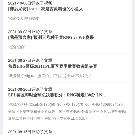
2021-10-06日
评论了视频
[赛后采访] icon：我是古灵精怪的小鱼人
“icon今天也很顶啊”
2021-09-03日
评论了文章
[我是预言家] 预测三号种子赛RNG vs WE赛果
“挺合理的”
2021-08-27日
评论了文章
恭喜EDG晋级2021LPL夏季赛季后赛败者组决赛
“我觉得打edg ra一点不怕，打现在这个we不太好说”
2021-08-20日
评论了文章
LPL赛区即时全球总决赛积分：RNG确定130分 LNG保底60分
“你说的这种情况EDG 130(50+80) FPX 130(70+60) RNG 130(90+40) 同
分情况下夏季赛积分高者优先，哪里有RNG积分最高这一说啊，现在RNG
最多二号种子且只有一种情况(FPX冠军EDG第四)”
2021-08-15日
评论了文章