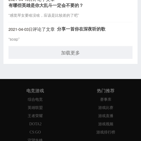
有哪些英雄是你大乱斗一定会不要的？
“感觉琴女要啥没啥，应该是比较差的了吧”
2021-04-03日
分享一首你在深夜听的歌
评论了文章
“soap”
加载更多
电竞游戏
热门推荐
综合电竞
赛事库
英雄联盟
游戏比赛
王者荣耀
游戏直播
DOTA2
游戏视频
CS:GO
游戏排行榜
守望先锋