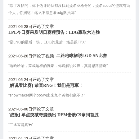
“除了发帖的，你下边评论我都没找到提名圣枪哥的，提名scout的也就有两
个人，你搁这儿这么不愿意看edg队员吗”
2021-06-28日
评论了文章
LPL今日赛果及明日赛程预告：EDG豪取六连胜
“是LNG的最后一场，EDG的最后一场是跟FPX”
2021-06-28日
二路咆哮解说LGD SN比赛
评论了视频
“哈哈哈哈，菜成这样的腕豪，你说解说垃圾，真是思路清奇”
2021-05-24日
评论了文章
[解说看比赛] 恭喜RNG！我们是冠军！
“showmaker两个bo5掏出来九个英雄都赢不了”
2021-05-08日
评论了文章
[战报] 单点突破奇袭频出 DFM击溃C9拿到首胜
“二比零是真🐂”
2021-04-13日
评论了文章