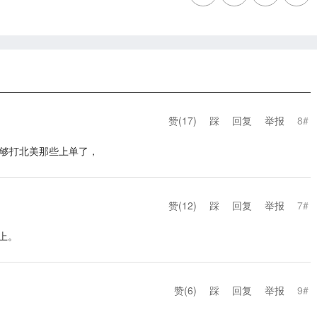
赞(
17
)
踩
回复
举报
8#
够打北美那些上单了，
赞(
12
)
踩
回复
举报
7#
上。
赞(
6
)
踩
回复
举报
9#