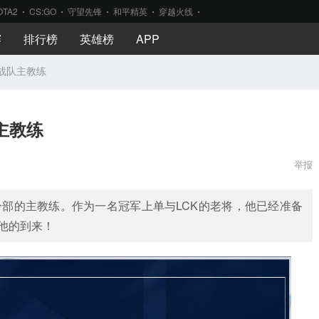
OTA2
CS:GO
守望先锋
和平精英
穿越火线
赛
排行榜
英雄榜
APP
L战队主教练
队主教练
举报
CS分部的主教练。作为一名冠军上单与LCK的老将，他已经准备
他的到来！