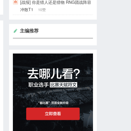
[战报] 你是猎人还是猎物 RNG团战阵容
冲散T1
10赞
主编推荐