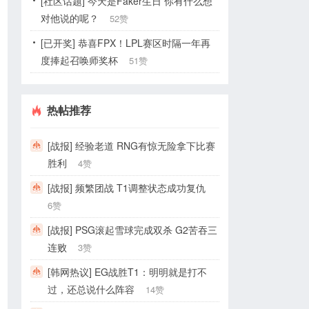
[社区话题] 今天是Faker生日 你有什么想
对他说的呢？
52赞
[已开奖] 恭喜FPX！LPL赛区时隔一年再
度捧起召唤师奖杯
51赞
热帖推荐
[战报] 经验老道 RNG有惊无险拿下比赛
胜利
4赞
[战报] 频繁团战 T1调整状态成功复仇
6赞
[战报] PSG滚起雪球完成双杀 G2苦吞三
连败
3赞
[韩网热议] EG战胜T1：明明就是打不
过，还总说什么阵容
14赞