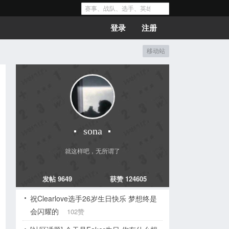
登录
注册
移动站
sona
就这样吧，无所谓了
发帖 9649
获赞 124605
祝Clearlove选手26岁生日快乐 梦想终是
会闪耀的
102赞