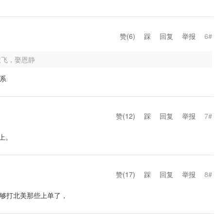
赞(
6
)
踩
回复
举报
6#
大飞，娶恩静
系
赞(
12
)
踩
回复
举报
7#
上。
赞(
17
)
踩
回复
举报
8#
够打北美那些上单了，