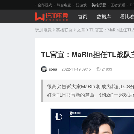
全部游戏
综合电竞
泛游戏
英雄联盟
王者荣耀
D
首页
数据库
看比
玩加电竞
英雄联盟
文章
TL官宣：MaRin担任T
TL官宣：MaRin担任TL战
sona
2022-11-19 09:15
21833
很高兴告诉大家MaRin 将成为我们L
好为TLH书写新的篇章。让我们一起欢迎