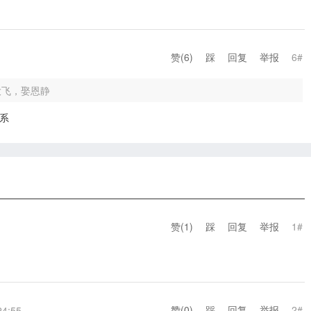
赞(
6
)
踩
回复
举报
6#
大飞，娶恩静
系
赞(
1
)
踩
回复
举报
1#
赞(
0
)
踩
回复
举报
2#
24:55