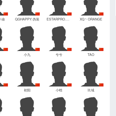
.小渝
QGHAPPY.伪装
ESTARPRO.CAT
XQ丶ORANGE
小九
兮兮
TAO
初阳
小晗
玖域