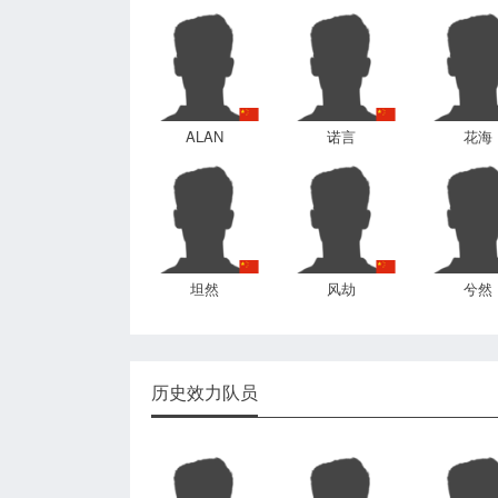
ALAN
诺言
花海
坦然
风劫
兮然
历史效力队员