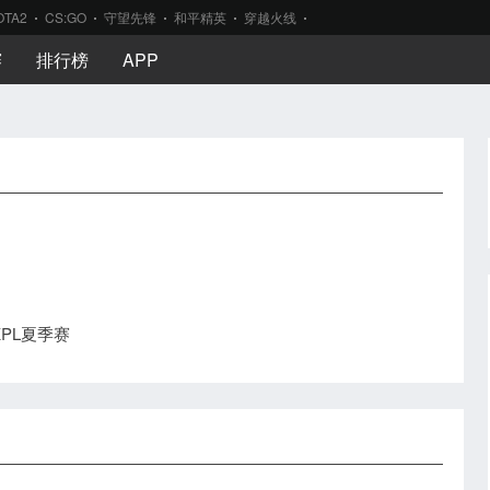
OTA2
CS:GO
守望先锋
和平精英
穿越火线
赛
排行榜
APP
6KPL夏季赛