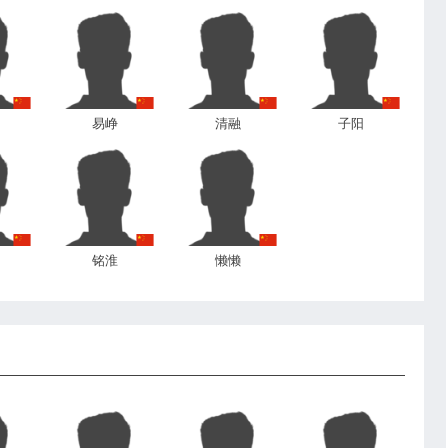
易峥
清融
子阳
铭淮
懒懒