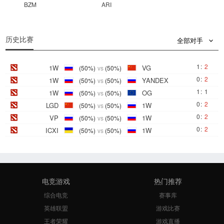
BZM
ARI
历史比赛
全部对手
1
:
2
1W
VG
(50%)
vs
(50%)
0
:
2
1W
YANDEX
(50%)
vs
(50%)
1
:
1
1W
OG
(50%)
vs
(50%)
0
:
2
LGD
1W
(50%)
vs
(50%)
0
:
2
VP
1W
(50%)
vs
(50%)
0
:
2
ICXI
1W
(50%)
vs
(50%)
电竞游戏
热门推荐
综合电竞
赛事库
英雄联盟
游戏比赛
王者荣耀
游戏直播